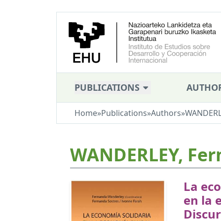
PUBLICATIONS
AUTHO
Home
»
Publications
»
Authors
»
WANDERLE
WANDERLEY, Fer
La eco
en la 
Discur