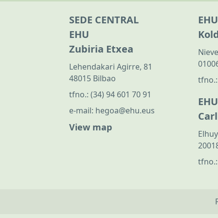
SEDE CENTRAL
EHU
EHU
Kol
Zubiria Etxea
Nieve
01006
Lehendakari Agirre, 81
48015 Bilbao
tfno.
tfno.:
(34) 94 601 70 91
EHU
e-mail:
hegoa@ehu.eus
Car
View map
Elhuy
20018
tfno.