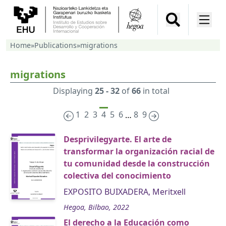
Home
»
Publications
»
migrations
migrations
Displaying
25 - 32
of
66
in total
1
2
3
4
5
6
8
9
…
Desprivilegyarte. El arte de
transformar la organización racial de
tu comunidad desde la construcción
colectiva del conocimiento
EXPOSITO BUIXADERA, Meritxell
Hegoa, Bilbao, 2022
El derecho a la Educación como