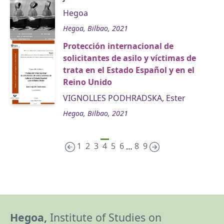
Hegoa
Hegoa, Bilbao, 2021
Protección internacional de
solicitantes de asilo y víctimas de
trata en el Estado Español y en el
Reino Unido
VIGNOLLES PODHRADSKA, Ester
Hegoa, Bilbao, 2021
1
2
3
4
5
6
8
9
…
Hegoa,
Institute of Studies on