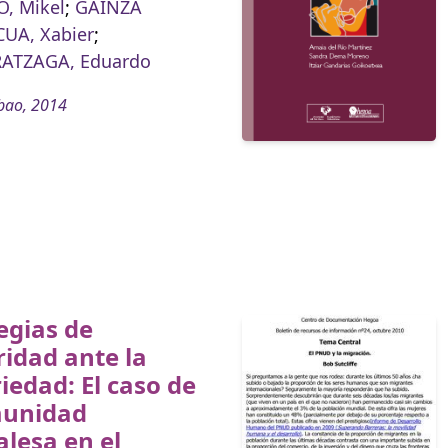
, Mikel
;
GAINZA
UA, Xabier
;
ATZAGA, Eduardo
bao, 2014
egias de
ridad ante la
iedad: El caso de
munidad
lesa en el