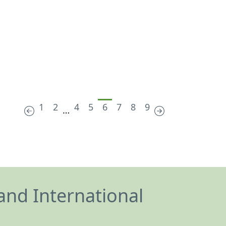
1
2
4
5
6
7
8
9
…
and International