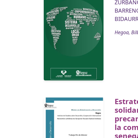
ZURBANO
BARRENC
BIDAURR
Hegoa, Bil
Estrat
solida
precar
la co
senega