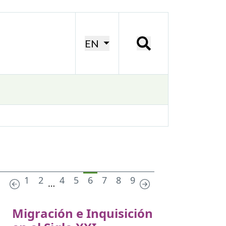
EN
1
2
4
5
6
7
8
9
…
Migración e Inquisición