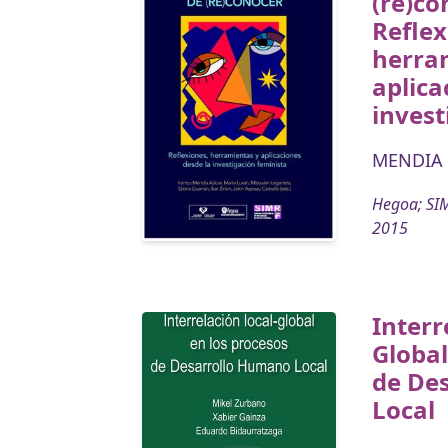
(re)co
Reflex
herra
aplica
invest
MENDIA 
Hegoa; SIM
2015
Interr
Global
de De
Local