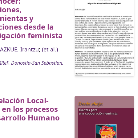
nocer:
iones,
mientas y
ciones desde la
igación feminista
AZKUE, Irantzu
;
(et al.)
ReF, Donostia-San Sebastian,
elación Local-
 en los procesos
sarrollo Humano