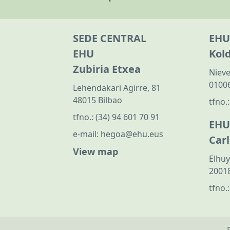
SEDE CENTRAL
EHU
EHU
Kol
Zubiria Etxea
Nieve
01006
Lehendakari Agirre, 81
48015 Bilbao
tfno.
tfno.:
(34) 94 601 70 91
EHU
e-mail:
hegoa@ehu.eus
Car
View map
Elhuy
20018
tfno.