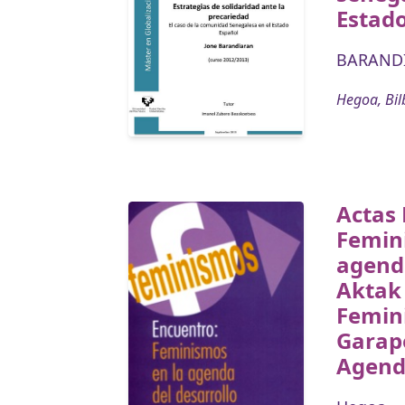
Estad
BARANDI
Hegoa, Bil
Actas 
Femin
agenda
Aktak
Femin
Garap
Agen