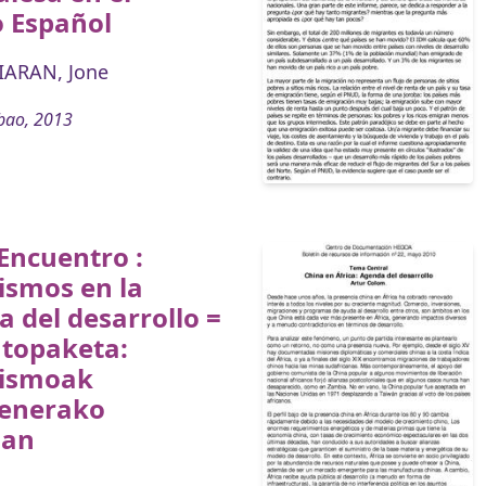
o Español
ARAN, Jone
bao, 2013
Encuentro :
ismos en la
 del desarrollo =
 topaketa:
ismoak
enerako
dan