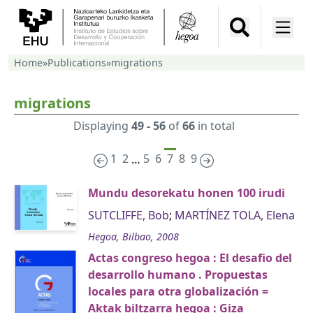
Home
»
Publications
»
migrations
migrations
Displaying
49 - 56
of
66
in total
1
2
5
6
7
8
9
…
Mundu desorekatu honen 100 irudi
SUTCLIFFE, Bob
;
MARTÍNEZ TOLA, Elena
Hegoa, Bilbao, 2008
Actas congreso hegoa : El desafio del
desarrollo humano . Propuestas
locales para otra globalización =
Aktak biltzarra hegoa : Giza