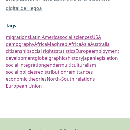
digital de Hegoa
Tags
migrations
Latin America
social sciences
USA
demography
Africa
Maghreb Africa
Asia
Australia
citizenship
social rights
statistics
Europe
employment
development
global
graphics
history
Japan
legislation
social integration
gender
multiculturalism
social policies
redistribution
remittances
economic theories
North-South relations
European Union