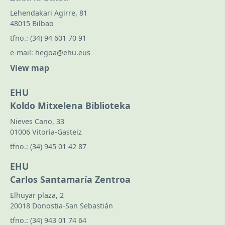
Lehendakari Agirre, 81
48015 Bilbao
tfno.:
(34) 94 601 70 91
e-mail:
hegoa@ehu.eus
View map
EHU
Koldo Mitxelena Biblioteka
Nieves Cano, 33
01006 Vitoria-Gasteiz
tfno.:
(34) 945 01 42 87
EHU
Carlos Santamaría Zentroa
Elhuyar plaza, 2
20018 Donostia-San Sebastián
tfno.:
(34) 943 01 74 64