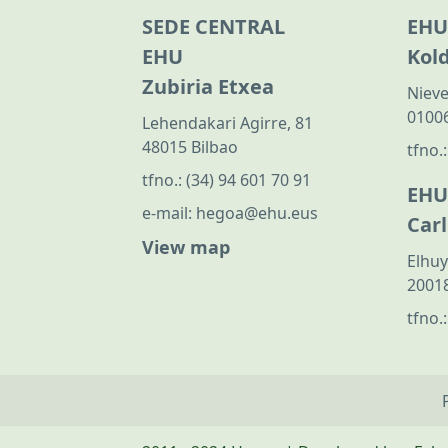
SEDE CENTRAL
EHU
EHU
Kol
Zubiria Etxea
Nieve
01006
Lehendakari Agirre, 81
48015 Bilbao
tfno.
tfno.:
(34) 94 601 70 91
EHU
e-mail:
hegoa@ehu.eus
Car
View map
Elhuy
20018
tfno.