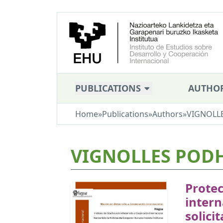
PUBLICATIONS
AUTHO
Home
»
Publications
»
Authors
»
VIGNOLLE
VIGNOLLES PODH
Prote
intern
solici