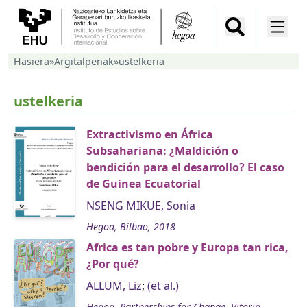
Hasiera
»
Argitalpenak
»
ustelkeria
ustelkeria
Extractivismo en África
Subsahariana: ¿Maldición o
bendición para el desarrollo? El caso
de Guinea Ecuatorial
NSENG MIKUE, Sonia
Hegoa, Bilbao, 2018
Africa es tan pobre y Europa tan rica,
¿Por qué?
ALLUM, Liz
;
(et al.)
Hegoa, Partnerships for Change, Vitoria-