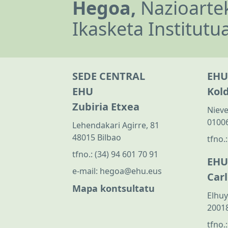
Hegoa,
Nazioartek
Ikasketa Institutu
SEDE CENTRAL
EHU
EHU
Kol
Zubiria Etxea
Nieve
01006
Lehendakari Agirre, 81
48015 Bilbao
tfno.
tfno.:
(34) 94 601 70 91
EHU
e-mail:
hegoa@ehu.eus
Car
Mapa kontsultatu
Elhuy
20018
tfno.