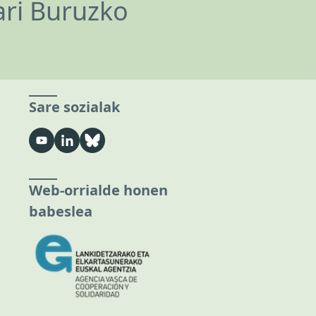
ari Buruzko
Sare sozialak
Web-orrialde honen
babeslea