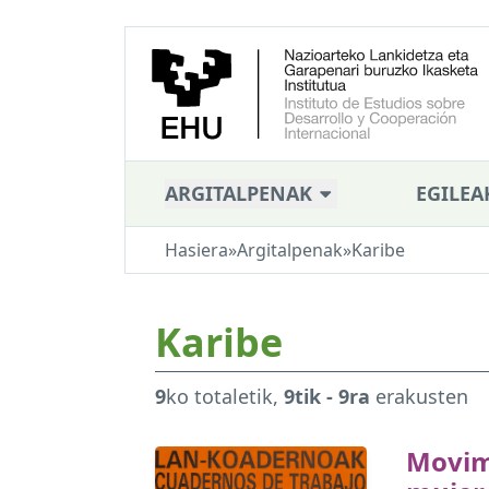
ARGITALPENAK
EGILEA
Hasiera
»
Argitalpenak
»
Karibe
Karibe
9
ko totaletik,
9tik - 9ra
erakusten
Movim