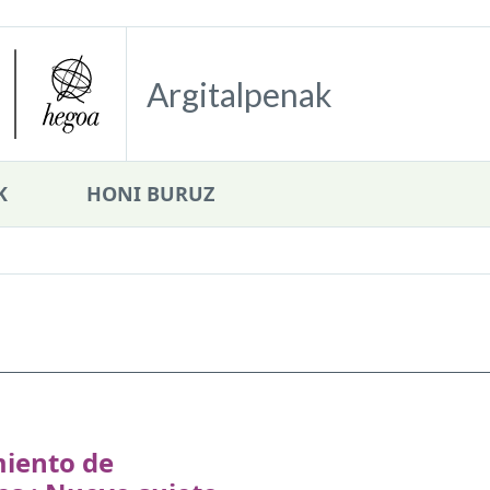
Argitalpenak
K
HONI BURUZ
iento de