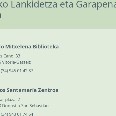
o Lankidetza eta Garapen
a
do Mitxelena Biblioteka
s Cano, 33
 Vitoria-Gasteiz
:
(34) 945 01 42 87
los Santamaría Zentroa
ar plaza, 2
 Donostia-San Sebastián
:
(34) 943 01 74 64