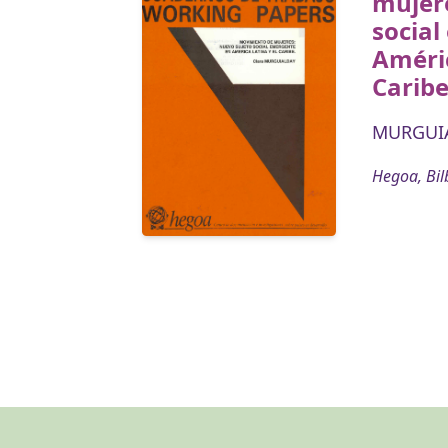
mujere
socia
Améric
Carib
MURGUIA
Hegoa, Bil