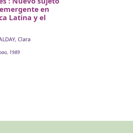
s : Nuevo sujeto
l emergente en
a Latina y el
e
LDAY, Clara
bao, 1989