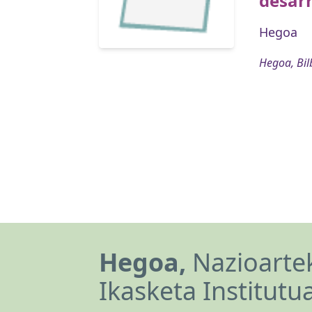
desarr
Hegoa
Hegoa, Bil
Hegoa,
Nazioartek
Ikasketa Institutu