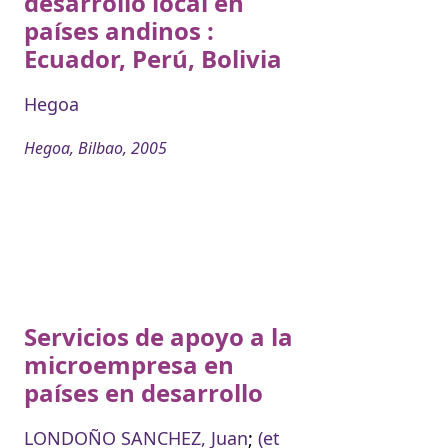
desarrollo local en
países andinos :
Ecuador, Perú, Bolivia
Hegoa
Hegoa, Bilbao, 2005
Servicios de apoyo a la
microempresa en
países en desarrollo
LONDOÑO SANCHEZ, Juan
;
(et