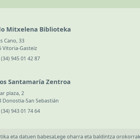
do Mitxelena Biblioteka
s Cano, 33
 Vitoria-Gasteiz
:
(34) 945 01 42 87
los Santamaría Zentroa
ar plaza, 2
 Donostia-San Sebastián
:
(34) 943 01 74 64
itika eta datuen babesa
Lege oharra eta baldintza orokorra