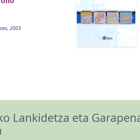
ollo
bao, 2003
o Lankidetza eta Garapen
a