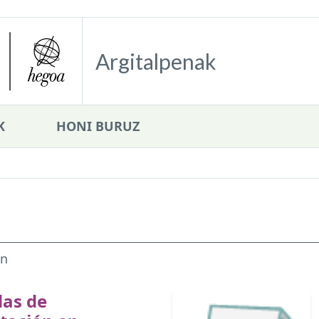
Argitalpenak
K
HONI BURUZ
en
das de