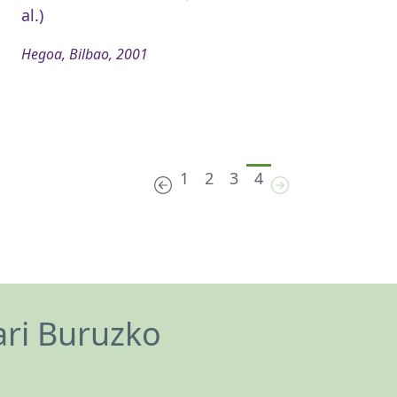
al.)
Hegoa, Bilbao, 2001
1
2
3
4
ari Buruzko