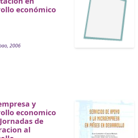
tación en
rollo económico
bao, 2006
empresa y
rollo economico
: Jornadas de
acion al