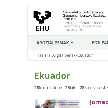
ARGITALPENAK
EGILEA
Hasiera
»
Argitalpenak
»
Ekuador
Ekuador
28
ko totaletik,
25tik - 28ra
erakust
Jorna