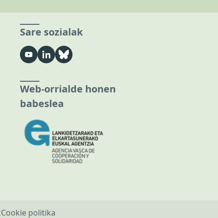
Sare sozialak
Web-orrialde honen
babeslea
k
Cookie politika