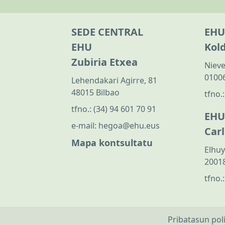
SEDE CENTRAL
EHU
EHU
Kol
Zubiria Etxea
Nieve
01006
Lehendakari Agirre, 81
48015 Bilbao
tfno.
tfno.:
(34) 94 601 70 91
EHU
e-mail:
hegoa@ehu.eus
Car
Mapa kontsultatu
Elhuy
20018
tfno.
Pribatasun pol