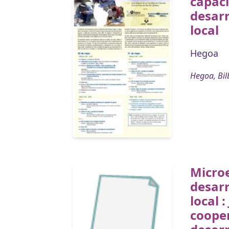
capaci
desar
local
Hegoa
Hegoa, Bil
Micro
desar
local 
cooper