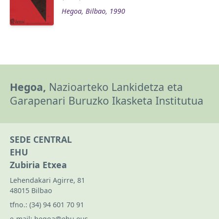
Hegoa, Bilbao, 1990
Hegoa,
Nazioarteko Lankidetza eta
Garapenari Buruzko Ikasketa Institutua
SEDE CENTRAL
EHU
Zubiria Etxea
Lehendakari Agirre, 81
48015 Bilbao
tfno.:
(34) 94 601 70 91
e-mail:
hegoa@ehu.eus