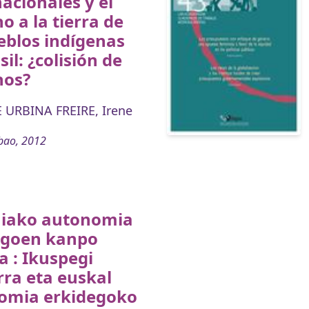
acionales y el
o a la tierra de
eblos indígenas
sil: ¿colisión de
hos?
 URBINA FREIRE, Irene
bao, 2012
niako autonomia
egoen kanpo
a : Ikuspegi
ra eta euskal
omia erkidegoko