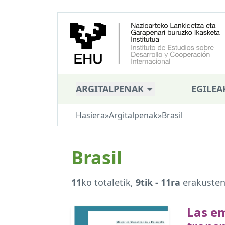
ARGITALPENAK
EGILEA
Hasiera
»
Argitalpenak
»
Brasil
Brasil
11
ko totaletik,
9tik - 11ra
erakuste
Las e