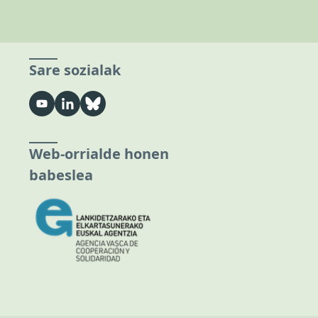
Sare sozialak
Web-orrialde honen
babeslea