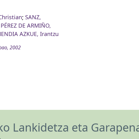
Christian
;
SANZ,
;
PÉREZ DE ARMIÑO,
ENDIA AZKUE, Irantzu
bao, 2002
o Lankidetza eta Garapen