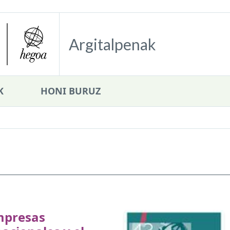
Argitalpenak
K
HONI BURUZ
n
mpresas