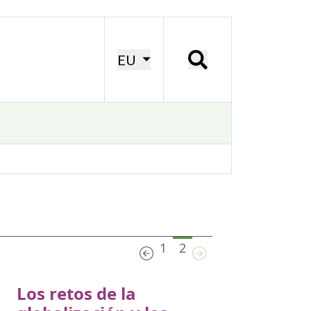
EU
1
2
Los retos de la