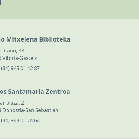
a
do Mitxelena Biblioteka
s Cano, 33
 Vitoria-Gasteiz
:
(34) 945 01 42 87
los Santamaría Zentroa
ar plaza, 2
 Donostia-San Sebastián
:
(34) 943 01 74 64