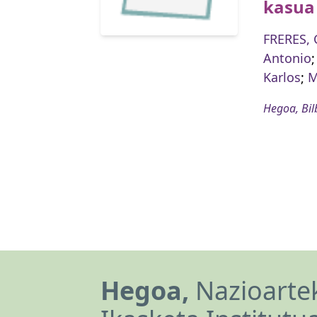
kasua
FRERES, 
Antonio
Karlos
;
M
Hegoa, Bil
Hegoa,
Nazioartek