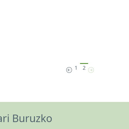
1
2
ari Buruzko