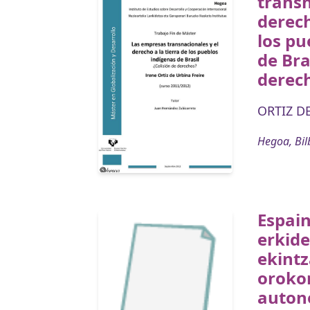
transn
derech
los pu
de Bra
derec
ORTIZ DE
Hegoa, Bil
Espai
erkid
ekintz
orokor
auton