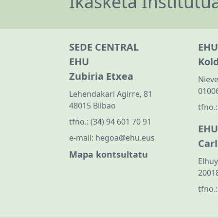
Ikasketa Institutu
SEDE CENTRAL
EHU
EHU
Kol
Zubiria Etxea
Nieve
01006
Lehendakari Agirre, 81
48015 Bilbao
tfno.
tfno.:
(34) 94 601 70 91
EHU
e-mail:
hegoa@ehu.eus
Car
Mapa kontsultatu
Elhuy
20018
tfno.