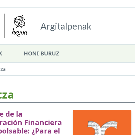
Argitalpenak
K
HONI BURUZ
tza
tza
e de la
ración Financiera
lsable: ¿Para el