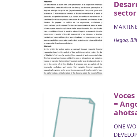
Desarr
sector
MARTINEZ
Hegoa, Bil
Voces
= Ango
ahots
ONE WO
DEVELO