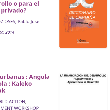
ollo o para el
 privado?
 OSES, Pablo José
ba, 2014
 urbanas : Angola
la : Kaleko
ak
RLD ACTION
;
PMENT WORKSHOP