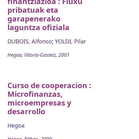
finantziazioa : Fluxu
pribatuak eta
garapenerako
laguntza ofiziala
DUBOIS, Alfonso
;
YOLDI, Pilar
Hegoa, Vitoria-Gasteiz, 2001
Curso de cooperacion :
Microfinanzas,
microempresas y
desarrollo
Hegoa
Hegoa, Bilbao, 2000