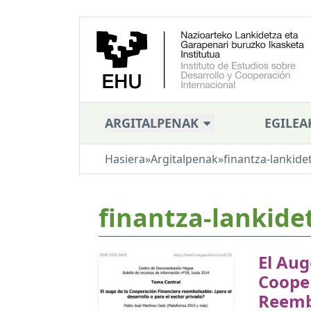
ARGITALPENAK
EGILEA
Hasiera
»
Argitalpenak
»
finantza-lankide
finantza-lankide
El Aug
Coope
Reembo