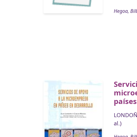
Hegoa, Bil
Servic
micro
países
LONDOÑO
al.)
Hegoa, Bil