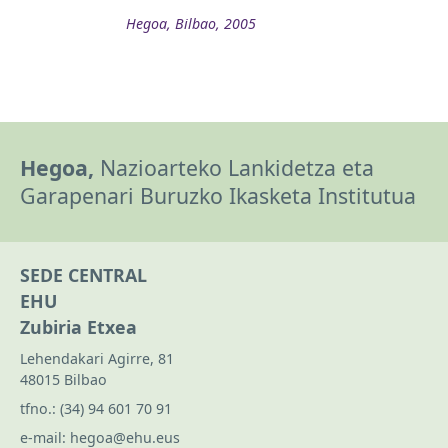
Hegoa, Bilbao, 2005
Hegoa,
Nazioarteko Lankidetza eta
Garapenari Buruzko Ikasketa Institutua
SEDE CENTRAL
EHU
Zubiria Etxea
Lehendakari Agirre, 81
48015 Bilbao
tfno.:
(34) 94 601 70 91
e-mail:
hegoa@ehu.eus