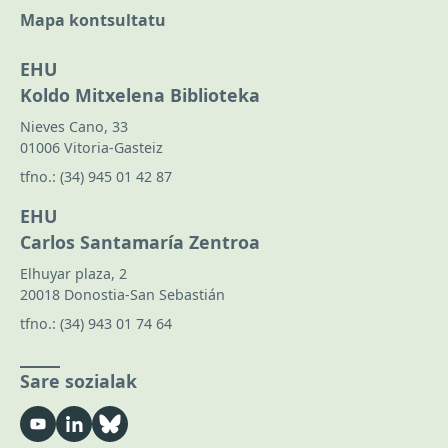
Mapa kontsultatu
EHU
Koldo Mitxelena Biblioteka
Nieves Cano, 33
01006 Vitoria-Gasteiz
tfno.:
(34) 945 01 42 87
EHU
Carlos Santamaría Zentroa
Elhuyar plaza, 2
20018 Donostia-San Sebastián
tfno.:
(34) 943 01 74 64
Sare sozialak