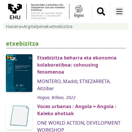
Hasiera
»
Argitalpenak
»
etxebizitza
etxebizitza
Etxebizitza beharra eta ekonomia
kolaboratiboa: cohousing
fenomenoa
MONTERO, Maddi
;
ETXEZARRETA,
Aitziber
Hegoa, Bilbao, 2022
Voces urbanas : Angola = Angola :
Kaleko ahotsak
ONE WORLD ACTION
;
DEVELOPMENT
WORKSHOP