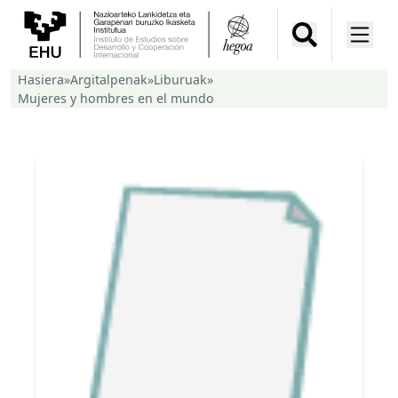
Hasiera
»
Argitalpenak
»
Liburuak
»
Mujeres y hombres en el mundo