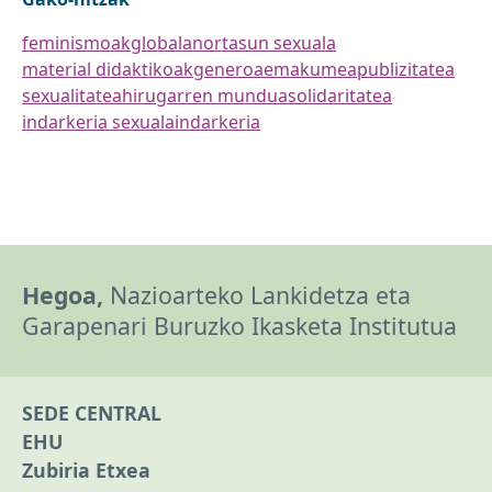
feminismoak
globala
nortasun sexuala
material didaktikoak
generoa
emakumea
publizitatea
sexualitatea
hirugarren mundua
solidaritatea
indarkeria sexuala
indarkeria
Hegoa,
Nazioarteko Lankidetza eta
Garapenari Buruzko Ikasketa Institutua
SEDE CENTRAL
EHU
Zubiria Etxea