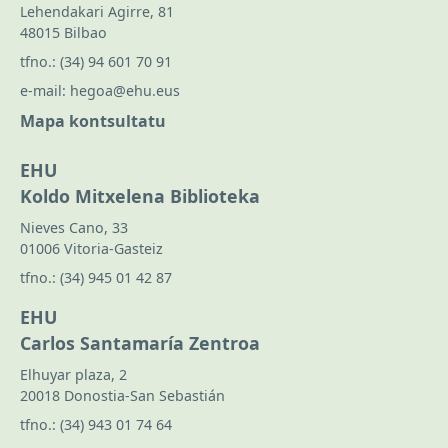
Lehendakari Agirre, 81
48015 Bilbao
tfno.:
(34) 94 601 70 91
e-mail:
hegoa@ehu.eus
Mapa kontsultatu
EHU
Koldo Mitxelena Biblioteka
Nieves Cano, 33
01006 Vitoria-Gasteiz
tfno.:
(34) 945 01 42 87
EHU
Carlos Santamaría Zentroa
Elhuyar plaza, 2
20018 Donostia-San Sebastián
tfno.:
(34) 943 01 74 64