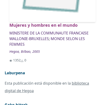
Mujeres y hombres en el mundo
MINISTERE DE LA COMMUNAUTE FRANCAISE
WALLONIE-BRUXELLES
;
MONDE SELON LES
FEMMES
Hegoa, Bilbao, 2005
1352
0
Laburpena
Esta publicación está disponible en la
biblioteca
digital de Hegoa
Gako-hitzak