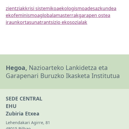
zientziak
krisi sistemikoa
ekologismoa
desazkundea
ekofeminismoa
globala
masterrak
garapen ostea
iraunkortasuna
trantsizio ekosozialak
Hegoa,
Nazioarteko Lankidetza eta
Garapenari Buruzko Ikasketa Institutua
SEDE CENTRAL
EHU
Zubiria Etxea
Lehendakari Agirre, 81
48015 Bilbao