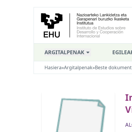
ARGITALPENAK
EGILEA
Hasiera
»
Argitalpenak
»
Beste dokument
I
V
AL