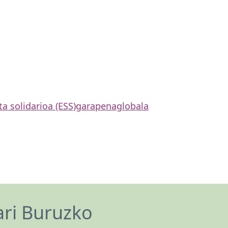
a solidarioa (ESS)
garapena
globala
ari Buruzko