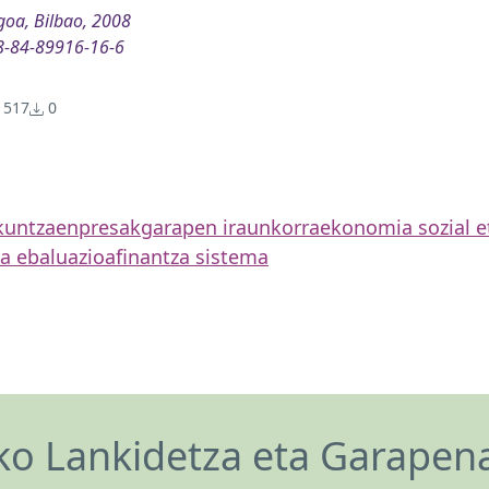
oa, Bilbao, 2008
8-84-89916-16-6
517
0
kuntza
enpresak
garapen iraunkorra
ekonomia sozial et
ta ebaluazioa
finantza sistema
o Lankidetza eta Garapen