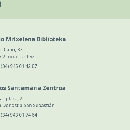
a
do Mitxelena Biblioteka
s Cano, 33
 Vitoria-Gasteiz
:
(34) 945 01 42 87
los Santamaría Zentroa
ar plaza, 2
 Donostia-San Sebastián
:
(34) 943 01 74 64