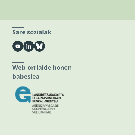
Sare sozialak
Web-orrialde honen
babeslea