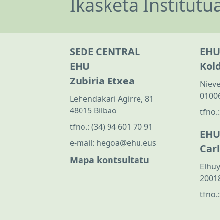
Ikasketa Institutu
SEDE CENTRAL
EHU
EHU
Kol
Zubiria Etxea
Nieve
01006
Lehendakari Agirre, 81
48015 Bilbao
tfno.
tfno.:
(34) 94 601 70 91
EHU
e-mail:
hegoa@ehu.eus
Car
Mapa kontsultatu
Elhuy
20018
tfno.