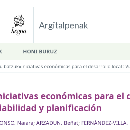
Argitalpenak
K
HONI BURUZ
u batzuk
»
Iniciativas económicas para el desarrollo local : Vi
niciativas económicas para el d
iabilidad y planificación
ONSO, Naiara
;
ARZADUN, Beñat
;
FERNÁNDEZ-VILLA, 