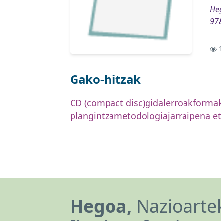
Heg
97
1
Gako-hitzak
CD (compact disc)
gidalerroak
forma
plangintza
metodologia
jarraipena e
Hegoa,
Nazioartek