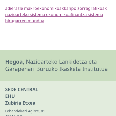
adierazle makroekonomikoak
kanpo zorra
grafikoak
nazioarteko sistema ekonomikoa
finantza sistema
hirugarren mundua
Hegoa,
Nazioarteko Lankidetza eta
Garapenari Buruzko Ikasketa Institutua
SEDE CENTRAL
EHU
Zubiria Etxea
Lehendakari Agirre, 81