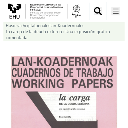
Hasiera
»
Argitalpenak
»
Lan-Koadernoak
»
La carga de la deuda externa : Una exposición gráfica
comentada