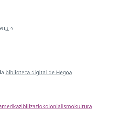
91
0
 la
biblioteca digital de Hegoa
amerika
zibilizazio
kolonialismo
kultura