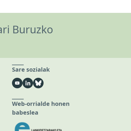
ari Buruzko
Sare sozialak
Web-orrialde honen
babeslea