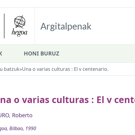
Argitalpenak
K
HONI BURUZ
u batzuk
»
Una o varias culturas : El v centenario.
na o varias culturas : El v cen
RO, Roberto
oa, Bilbao, 1990