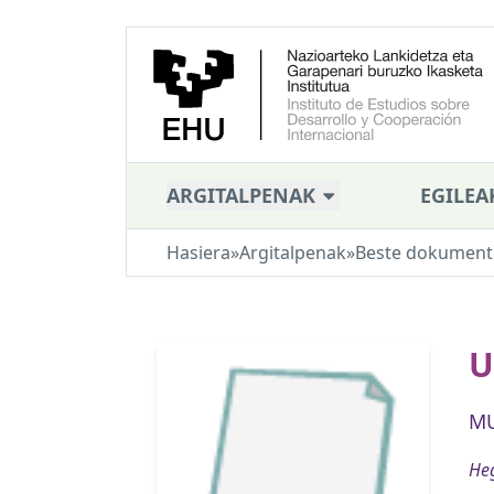
ARGITALPENAK
EGILEA
Hasiera
»
Argitalpenak
»
Beste dokument
U
MU
Heg