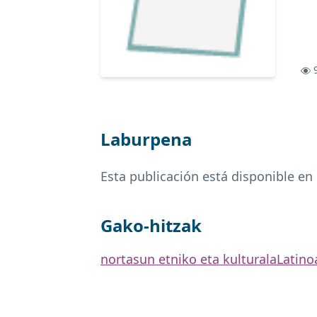
9
Laburpena
Esta publicación está disponible en
Gako-hitzak
nortasun etniko eta kulturala
Latino