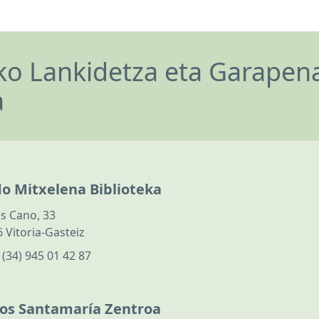
o Lankidetza eta Garapen
a
do Mitxelena Biblioteka
s Cano, 33
 Vitoria-Gasteiz
:
(34) 945 01 42 87
los Santamaría Zentroa