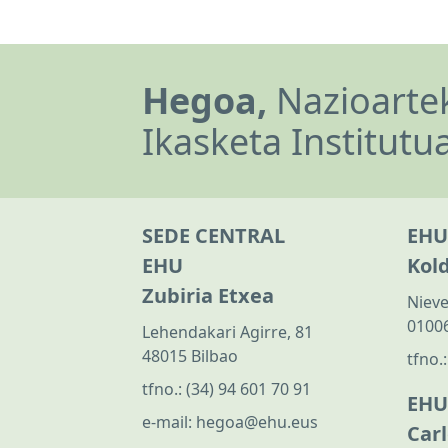
Hegoa,
Nazioartek
Ikasketa Institutu
SEDE CENTRAL
EHU
EHU
Kol
Zubiria Etxea
Nieve
01006
Lehendakari Agirre, 81
48015 Bilbao
tfno.
tfno.:
(34) 94 601 70 91
EHU
e-mail:
hegoa@ehu.eus
Car