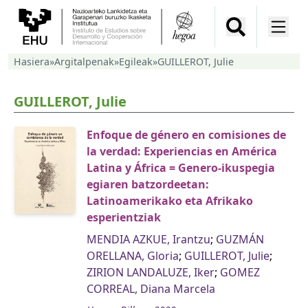
Hasiera
»
Argitalpenak
»
Egileak
»
GUILLEROT, Julie
GUILLEROT, Julie
Enfoque de género en comisiones de
la verdad: Experiencias en América
Latina y África = Genero-ikuspegia
egiaren batzordeetan:
Latinoamerikako eta Afrikako
esperientziak
MENDIA AZKUE, Irantzu
;
GUZMÁN
ORELLANA, Gloria
;
GUILLEROT, Julie
;
ZIRION LANDALUZE, Iker
;
GOMEZ
CORREAL, Diana Marcela