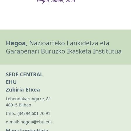
Hegoa, Bilbao, 2020
Hegoa,
Nazioarteko Lankidetza eta
Garapenari Buruzko Ikasketa Institutua
SEDE CENTRAL
EHU
Zubiria Etxea
Lehendakari Agirre, 81
48015 Bilbao
tfno.:
(34) 94 601 70 91
e-mail:
hegoa@ehu.eus
Mapa kontsultatu