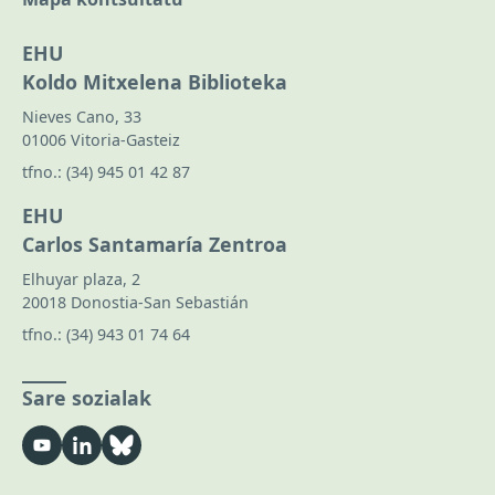
EHU
Koldo Mitxelena Biblioteka
Nieves Cano, 33
01006 Vitoria-Gasteiz
tfno.:
(34) 945 01 42 87
EHU
Carlos Santamaría Zentroa
Elhuyar plaza, 2
20018 Donostia-San Sebastián
tfno.:
(34) 943 01 74 64
Sare sozialak