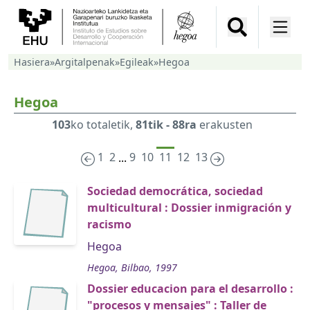
Hasiera
»
Argitalpenak
»
Egileak
»
Hegoa
Hegoa
103
ko totaletik,
81tik - 88ra
erakusten
1
2
9
10
11
12
13
...
Sociedad democrática, sociedad
multicultural : Dossier inmigración y
racismo
Hegoa
Hegoa, Bilbao, 1997
Dossier educacion para el desarrollo :
"procesos y mensajes" : Taller de