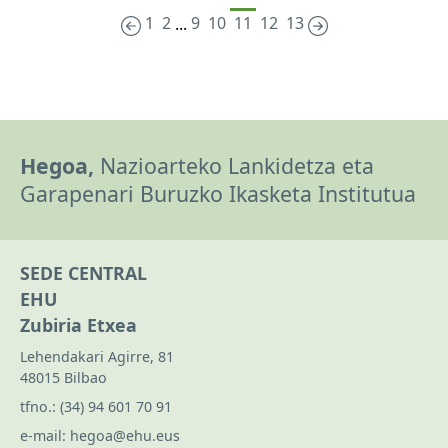
1
2
9
10
11
12
13
...
Hegoa,
Nazioarteko Lankidetza eta
Garapenari Buruzko Ikasketa Institutua
SEDE CENTRAL
EHU
Zubiria Etxea
Lehendakari Agirre, 81
48015 Bilbao
tfno.:
(34) 94 601 70 91
e-mail:
hegoa@ehu.eus