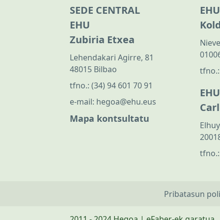
SEDE CENTRAL
EHU
EHU
Kol
Zubiria Etxea
Nieve
01006
Lehendakari Agirre, 81
48015 Bilbao
tfno.
tfno.:
(34) 94 601 70 91
EHU
e-mail:
hegoa@ehu.eus
Car
Mapa kontsultatu
Elhuy
20018
tfno.
Pribatasun pol
2011 - 2024 Hegoa | eFaber-ek garatua