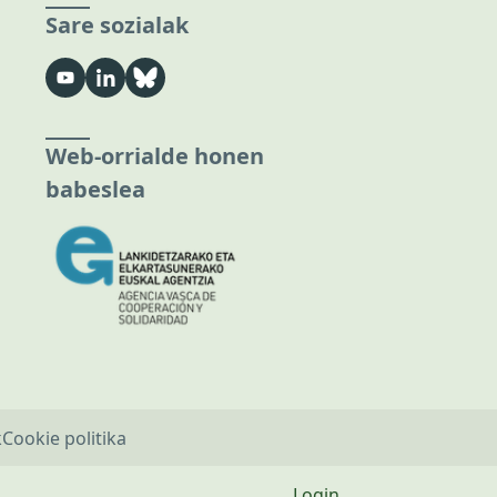
Sare sozialak
Web-orrialde honen
babeslea
k
Cookie politika
Login