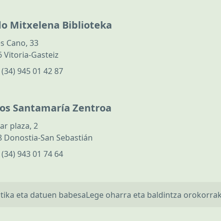
do Mitxelena Biblioteka
s Cano, 33
 Vitoria-Gasteiz
:
(34) 945 01 42 87
los Santamaría Zentroa
ar plaza, 2
 Donostia-San Sebastián
:
(34) 943 01 74 64
itika eta datuen babesa
Lege oharra eta baldintza orokorra