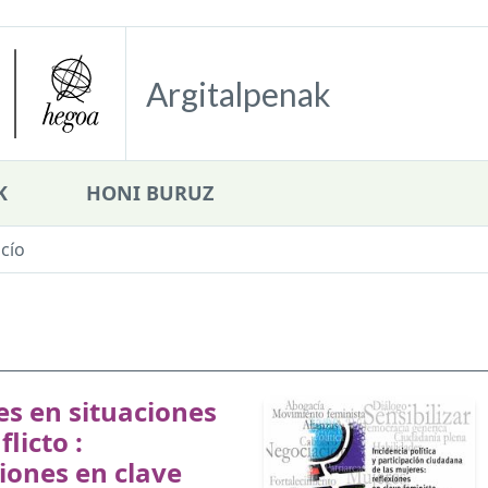
Argitalpenak
K
HONI BURUZ
cío
s en situaciones
licto :
iones en clave