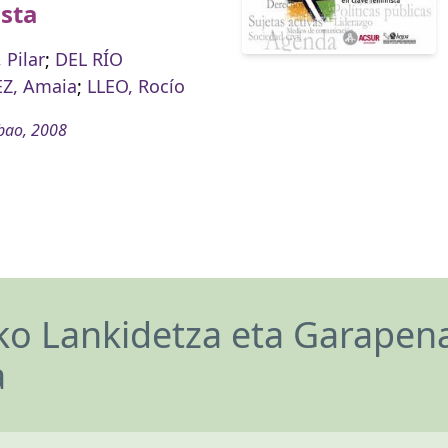
sta
 Pilar
;
DEL RÍO
Z, Amaia
;
LLEO, Rocío
bao, 2008
o Lankidetza eta Garapen
a