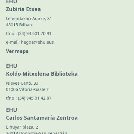
EHU
Zubiria Etxea
Lehendakari Agirre, 81
48015 Bilbao
tfno.:
(34) 94 601 70 91
e-mail:
hegoa@ehu.eus
Ver mapa
EHU
Koldo Mitxelena Biblioteka
Nieves Cano, 33
01006 Vitoria-Gasteiz
tfno.:
(34) 945 01 42 87
EHU
Carlos Santamaría Zentroa
Elhuyar plaza, 2
20018 Donostia-San Sebastián