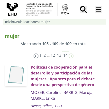
Inicio
»
Publicaciones
»
mujer
mujer
Mostrando
105 - 109
de
109
en total
1
2
12
13
14
...
Políticas de cooperación para el
desarrollo y participación de las
mujeres : Apuntes para el debate
desde una perspectiva de género
MOSER, Caroline
;
BARRIG, Maruja
;
MÄRKE, Erika
Hegoa, Bilbao, 1991