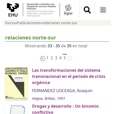
Inicio
»
Publicaciones
»
relaciones norte-sur
relaciones norte-sur
Mostrando
33 - 35
de
35
en total
1
2
3
4
5
Las transformaciones del sistema
transnacional en el periodo de crisis
orgánica
FERNANDEZ LEICEAGA, Xoaquin
Hegoa, Bilbao, 1991
Drogas y desarrollo : Un binomio
conflictivo