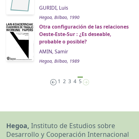
GURIDI, Luis
Hegoa, Bilbao, 1990
Otra configuración de las relaciones
Oeste-Este-Sur : ¿Es deseable,
probable o posible?
AMIN, Samir
Hegoa, Bilbao, 1989
1
2
3
4
5
Hegoa,
Instituto de Estudios sobre
Desarrollo y Cooperación Internacional