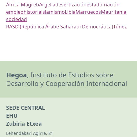
África Magreb
Argelia
desertización
estado-nación
empleo
historia
islamismo
Libia
Marruecos
Mauritania
sociedad
RASD (República Árabe Saharaui Democrática)
Túnez
Hegoa,
Instituto de Estudios sobre
Desarrollo y Cooperación Internacional
SEDE CENTRAL
EHU
Zubiria Etxea
Lehendakari Agirre, 81