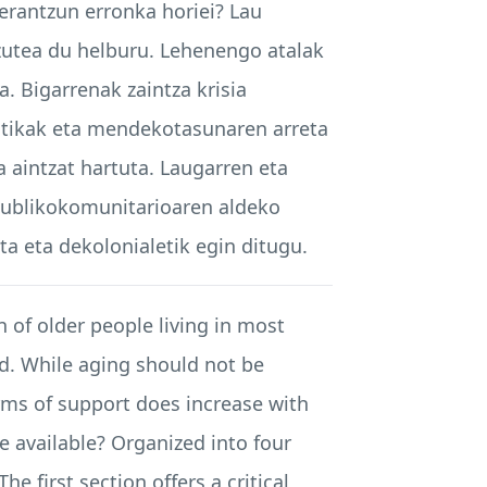
 erantzun erronka horiei? Lau
tzutea du helburu. Lehenengo atalak
a. Bigarrenak zaintza krisia
litikak eta mendekotasunaren arreta
 aintzat hartuta. Laugarren eta
 publikokomunitarioaren aldeko
a eta dekolonialetik egin ditugu.
 of older people living in most
od. While aging should not be
rms of support does increase with
e available? Organized into four
e first section offers a critical