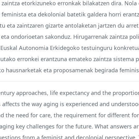
a zaintza etorkizuneko erronkak bilakatzen dira. Nola
 feminista eta dekolonial batetik galdera horri eran
tu eta zaintzaren gizarte antolaketan jartzen du arret
n eta ondorioetan sakonduz. Hirugarrenak zaintza po
a Euskal Autonomia Erkidegoko testuinguru konkretua
atutako erronkei erantzuna emateko zaintza sistema
oko hausnarketak eta proposamenak begirada feminist
entury approaches, life expectancy and the proportion
is affects the way aging is experienced and understo
 the need for care, the requirement for different fo
aging key challenges for the future. What answers ar
estions from a feminist and decolonial perspective. Th