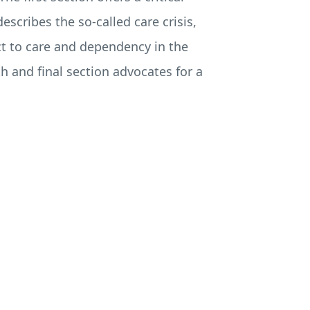
escribes the so-called care crisis,
ct to care and dependency in the
 and final section advocates for a