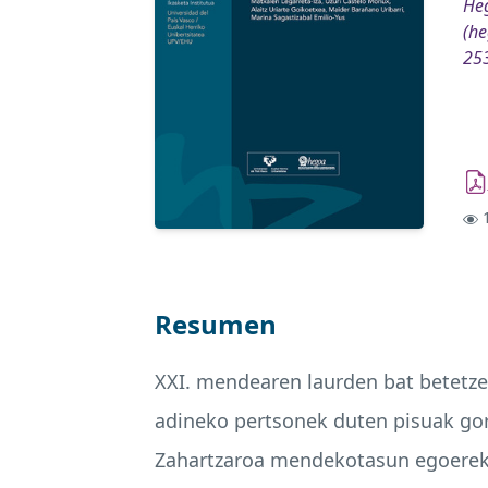
Heg
(he
25
1
Resumen
XXI. mendearen laurden bat betetzea
adineko pertsonek duten pisuak gor
Zahartzaroa mendekotasun egoerekin 