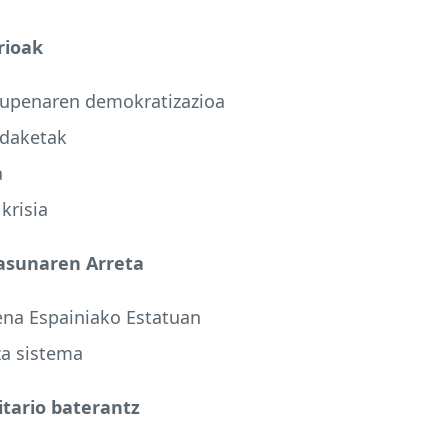
orioak
iraupenaren demokratizazioa
ldaketak
a
krisia
tasunaren Arreta
na Espainiako Estatuan
za sistema
itario baterantz