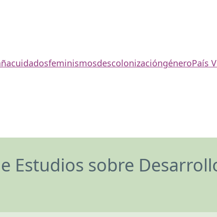
aña
cuidados
feminismos
descolonización
género
País 
de Estudios sobre Desarrol