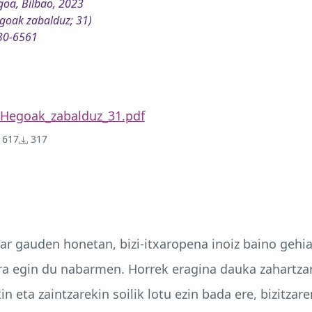
oa, Bilbao, 2023
goak zabalduz; 31)
30-6561
Hegoak_zabalduz_31.pdf
617
317
r gauden honetan, bizi-itxaropena inoiz baino gehia
a egin du nabarmen. Horrek eragina dauka zahartzar
eta zaintzarekin soilik lotu ezin bada ere, bizitzar