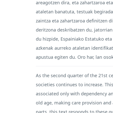
areagotzen dira, eta zahartzaroa et
ataletan banatuta, testuak begirada
zaintza eta zahartzaroa definitzen di
deritzona deskribatzen du, jatorria
du hizpide, Espainiako Estatuko et
azkenak aurreko ataletan identifik
apustua egiten du. Oro har, lan os
As the second quarter of the 21st c
societies continues to increase. Th
associated only with dependency and
old age, making care provision and 
parts, this text responds to these qu