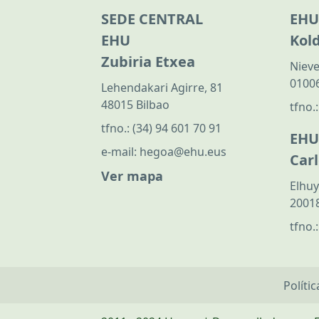
SEDE CENTRAL
EHU
EHU
Kol
Zubiria Etxea
Nieve
01006
Lehendakari Agirre, 81
48015 Bilbao
tfno.
tfno.:
(34) 94 601 70 91
EHU
e-mail:
hegoa@ehu.eus
Car
Ver mapa
Elhuy
20018
tfno.
Políti