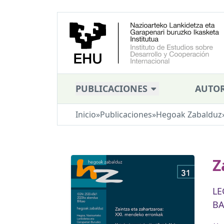
PUBLICACIONES
AUTOR
Inicio
»
Publicaciones
»
Hegoak Zabalduz
Z
LE
BA