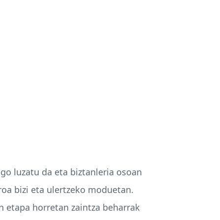
go luzatu da eta biztanleria osoan
oa bizi eta ulertzeko moduetan.
en etapa horretan zaintza beharrak