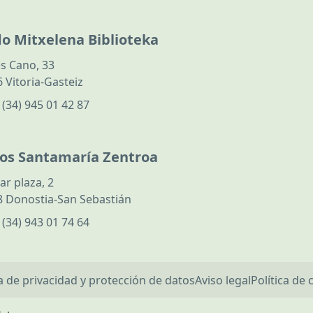
do Mitxelena Biblioteka
s Cano, 33
 Vitoria-Gasteiz
:
(34) 945 01 42 87
los Santamaría Zentroa
ar plaza, 2
 Donostia-San Sebastián
:
(34) 943 01 74 64
ca de privacidad y protección de datos
Aviso legal
Política de 