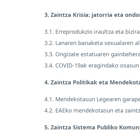
3. Zaintza Krisia: jatorria eta ond
3.1. Erreprodukzio iraultza eta biz
3.2. Lanaren banaketa sexualaren a
3.3. Ongizate estatuaren gainbeher
3.4.
COVID
-19ak eragindako osasun 
4. Zaintza Politikak eta Mendeko
4.1. Mendekotasun Legearen garape
4.2. EAEko mendekotasun eta zaint
5. Zaintza Sistema Publiko Komun