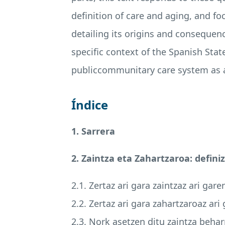
definition of care and aging, and fo
detailing its origins and consequen
specific context of the Spanish St
publiccommunitary care system as a 
Índice
1. Sarrera
2. Zaintza eta Zahartzaroa: defini
2.1. Zertaz ari gara zaintzaz ari gar
2.2. Zertaz ari gara zahartzaroaz ar
2.3. Nork asetzen ditu zaintza behar