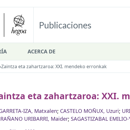
Publicaciones
ÍA
ACERCA DE
»
Zaintza eta zahartzaroa: XXI. mendeko erronkak
aintza eta zahartzaroa: XXI.
GARRETA-IZA, Matxalen
;
CASTELO MOÑUX, Uzuri
;
UR
RAÑANO URIBARRI, Maider
;
SAGASTIZABAL EMILIO-