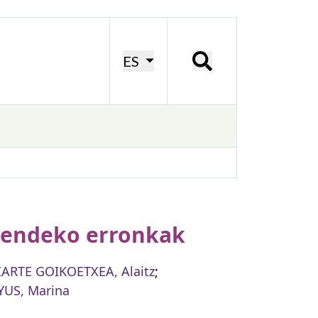
ES
 mendeko erronkak
IARTE GOIKOETXEA, Alaitz
;
YUS, Marina