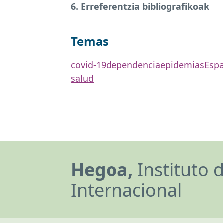
6. Erreferentzia bibliografikoak
Temas
covid-19
dependencia
epidemias
Esp
salud
Hegoa,
Instituto 
Internacional