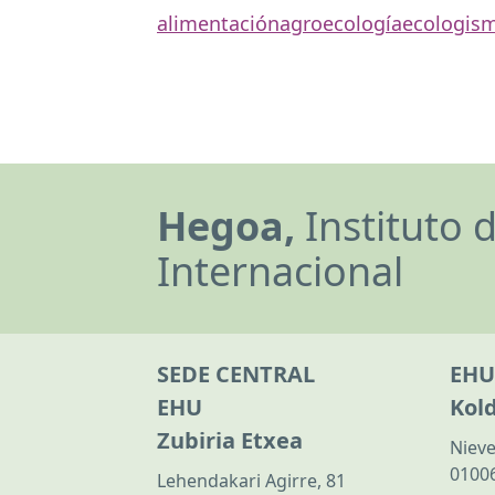
alimentación
agroecología
ecologis
Hegoa,
Instituto 
Internacional
SEDE CENTRAL
EHU
EHU
Kol
Zubiria Etxea
Nieve
01006
Lehendakari Agirre, 81