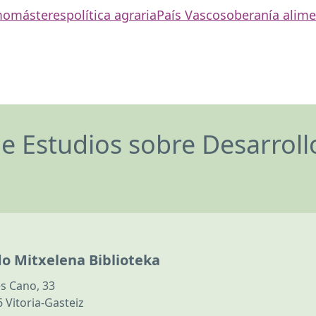
mo
másteres
política agraria
País Vasco
soberanía alime
de Estudios sobre Desarrol
do Mitxelena Biblioteka
s Cano, 33
 Vitoria-Gasteiz