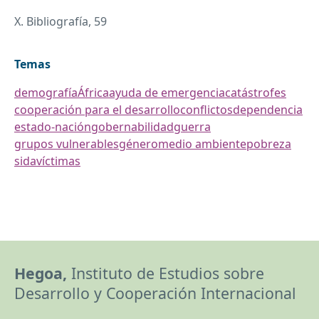
X. Bibliografía, 59
Temas
demografía
África
ayuda de emergencia
catástrofes
cooperación para el desarrollo
conflictos
dependencia
estado-nación
gobernabilidad
guerra
grupos vulnerables
género
medio ambiente
pobreza
sida
víctimas
Hegoa,
Instituto de Estudios sobre
Desarrollo y Cooperación Internacional