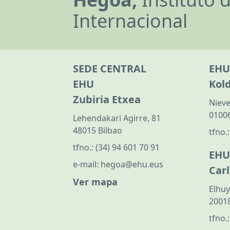
Internacional
SEDE CENTRAL
EHU
EHU
Kol
Zubiria Etxea
Nieve
01006
Lehendakari Agirre, 81
48015 Bilbao
tfno.
tfno.:
(34) 94 601 70 91
EHU
e-mail:
hegoa@ehu.eus
Car
Ver mapa
Elhuy
20018
tfno.