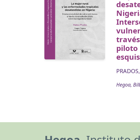
desat
Nigeri
Inters
vulner
través
piloto
esqui
PRADOS,
Hegoa, Bil
Hegoa,
Instituto 