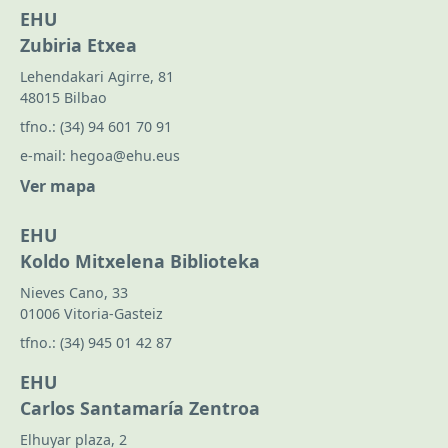
EHU
Zubiria Etxea
Lehendakari Agirre, 81
48015 Bilbao
tfno.:
(34) 94 601 70 91
e-mail:
hegoa@ehu.eus
Ver mapa
EHU
Koldo Mitxelena Biblioteka
Nieves Cano, 33
01006 Vitoria-Gasteiz
tfno.:
(34) 945 01 42 87
EHU
Carlos Santamaría Zentroa
Elhuyar plaza, 2