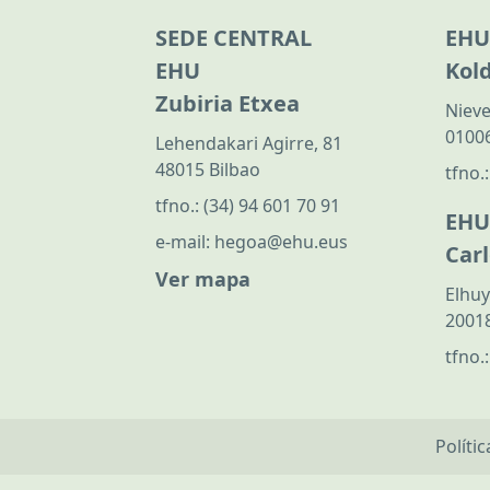
SEDE CENTRAL
EHU
EHU
Kol
Zubiria Etxea
Nieve
01006
Lehendakari Agirre, 81
48015 Bilbao
tfno.
tfno.:
(34) 94 601 70 91
EHU
e-mail:
hegoa@ehu.eus
Car
Ver mapa
Elhuy
20018
tfno.
Políti