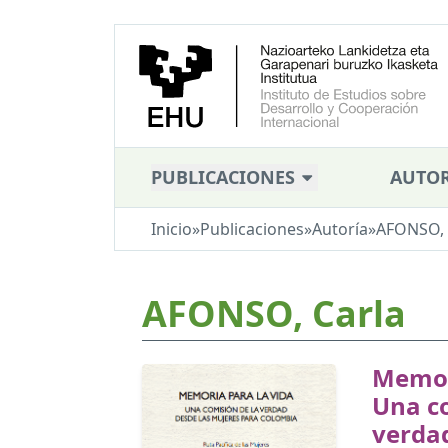
PUBLICACIONES
AUTOR
Inicio
»
Publicaciones
»
Autoría
»
AFONSO, 
AFONSO, Carla
Memori
Una co
verdad