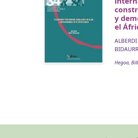
intern
constr
y dem
el Áfr
ALBERDI
BIDAURR
Hegoa, Bil