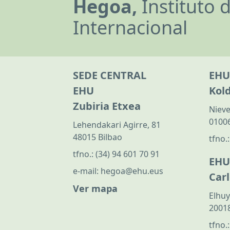
Hegoa,
Instituto 
Internacional
SEDE CENTRAL
EHU
EHU
Kol
Zubiria Etxea
Nieve
01006
Lehendakari Agirre, 81
48015 Bilbao
tfno.
tfno.:
(34) 94 601 70 91
EHU
e-mail:
hegoa@ehu.eus
Car
Ver mapa
Elhuy
20018
tfno.