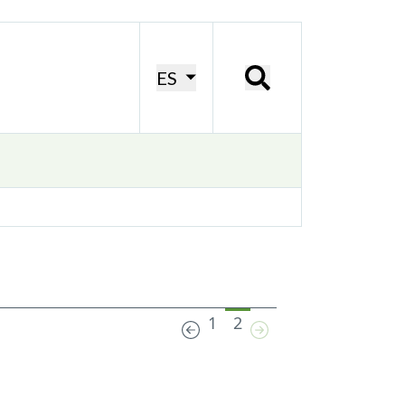
ES
1
2