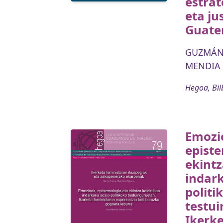
estra
eta ju
Guate
GUZMÁN 
MENDIA 
Hegoa, Bil
Emozi
episte
ekintz
indark
politi
testu
Ikerke