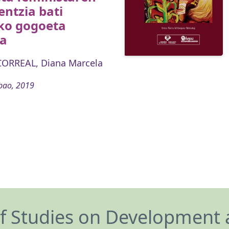
entzia bati
ko gogoeta
ra
ORREAL, Diana Marcela
bao, 2019
of Studies on Development 