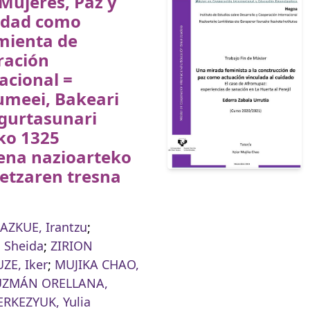
Mujeres, Paz y
idad como
mienta de
ración
acional =
meei, Bakeari
egurtasunari
ko 1325
ena nazioarteko
etzaren tresna
AZKUE, Irantzu
;
 Sheida
;
ZIRION
ZE, Iker
;
MUJIKA CHAO,
ZMÁN ORELLANA,
ERKEZYUK, Yulia