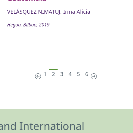
VELÁSQUEZ NIMATUJ, Irma Alicia
Hegoa, Bilbao, 2019
1
2
3
4
5
6
and International