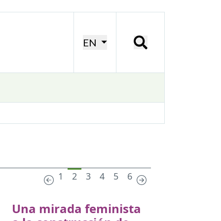
EN
1
2
3
4
5
6
Una mirada feminista