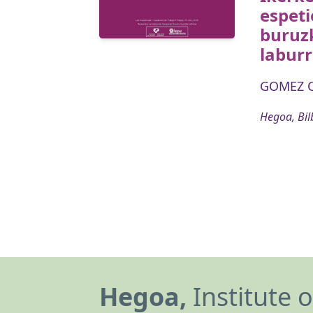
espeti
buruz
labur
GOMEZ C
Hegoa, Bil
Hegoa,
Institute 