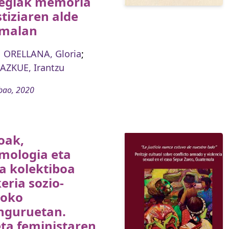
tegiak memoria
stiziaren alde
malan
ORELLANA, Gloria
;
AZKUE, Irantzu
bao, 2020
oak,
mologia eta
a kolektiboa
eria sozio-
koko
inguruetan.
ta feministaren