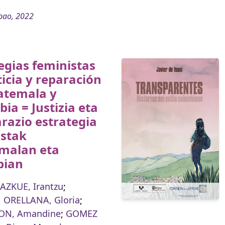
bao, 2022
egias feministas
ticia y reparación
atemala y
ia = Justizia eta
razio estrategia
istak
malan eta
bian
AZKUE, Irantzu
;
ORELLANA, Gloria
;
ON, Amandine
;
GOMEZ