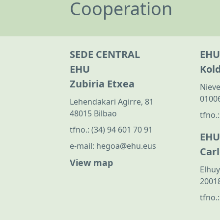
Cooperation
SEDE CENTRAL
EHU
EHU
Kol
Zubiria Etxea
Nieve
01006
Lehendakari Agirre, 81
48015 Bilbao
tfno.
tfno.:
(34) 94 601 70 91
EHU
e-mail:
hegoa@ehu.eus
Car
View map
Elhuy
20018
tfno.