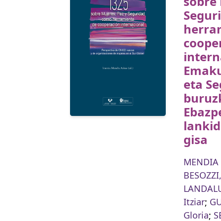
sobre 
Segur
herra
coope
intern
Emaku
eta S
buruz
Ebazp
lankid
gisa
MENDIA 
BESOZZI,
LANDALU
Itziar
;
GU
Gloria
;
S