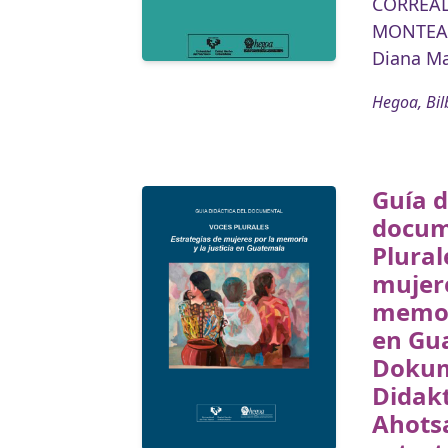
CORREAL,
MONTEA
Diana Ma
Hegoa, Bil
Guía d
docum
Plural
mujere
memori
en Gu
Dokum
Didak
Ahots