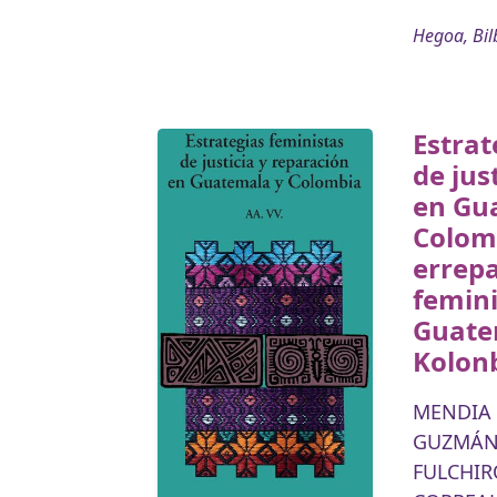
Hegoa, Bil
Estrat
de jus
en Gu
Colomb
errepa
femin
Guate
Kolon
MENDIA 
GUZMÁN 
FULCHIR