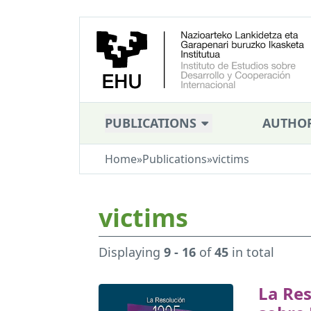
PUBLICATIONS
AUTHO
Home
»
Publications
»
victims
victims
Displaying
9 - 16
of
45
in total
La Res