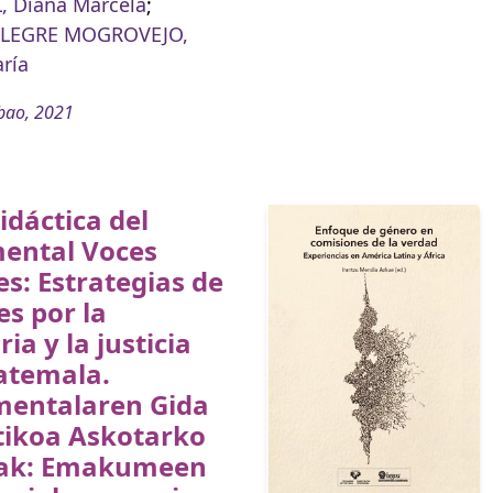
 Diana Marcela
;
LEGRE MOGROVEJO,
ría
bao, 2021
idáctica del
ental Voces
es: Estrategias de
s por la
a y la justicia
atemala.
entalaren Gida
tikoa Askotarko
ak: Emakumeen