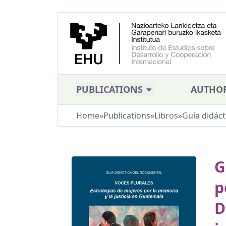
PUBLICATIONS
AUTHO
Home
»
Publications
»
Libros
»
Guía didáct
G
p
D