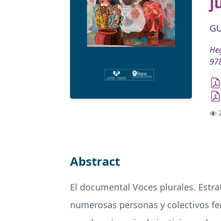
j
GU
Heg
978
2
Abstract
El documental Voces plurales. Estra
numerosas personas y colectivos fem