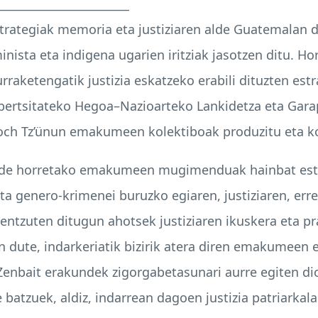
_______________________
rategiak memoria eta justiziaren alde Guatemalan d
inista eta indigena ugarien iritziak jasotzen ditu.
raketengatik justizia eskatzeko erabili dituzten estr
ertsitateko Hegoa–Nazioarteko Lankidetza eta Garap
och Tz’ünun emakumeen kolektiboak produzitu eta k
alde horretako emakumeen mugimenduak hainbat estr
a genero-krimenei buruzko egiaren, justiziaren, erre
zuten ditugun ahotsek justiziaren ikuskera eta pra
zen dute, indarkeriatik bizirik atera diren emakumeen
 Zenbait erakundek zigorgabetasunari aurre egiten di
te batzuek, aldiz, indarrean dagoen justizia patriark