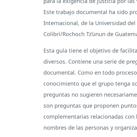
para la exigencia de justicia por l
Este trabajo documental ha sido pr
Internacional, de la Universidad del
Colibrí/Rochoch Tz’ünun de Guatema
Esta guía tiene el objetivo de facil
diversos. Contiene una serie de pre
documental. Como en todo proceso p
conocimiento que el grupo tenga sob
preguntas no sugieren necesariament
son preguntas que proponen puntos de
complementarias relacionadas con l
nombres de las personas y organiza