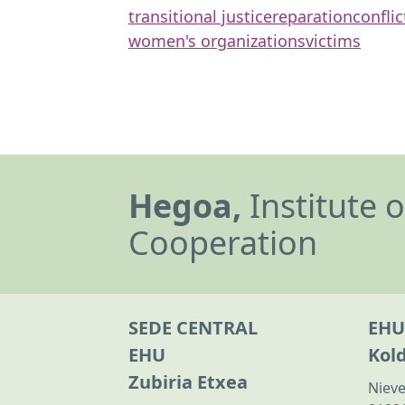
transitional justice
reparation
conflic
women's organizations
victims
Hegoa,
Institute 
Cooperation
SEDE CENTRAL
EHU
EHU
Kol
Zubiria Etxea
Nieve