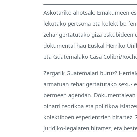
______________________________________
Askotariko ahotsak. Emakumeen est
lekutako pertsona eta kolektibo fem
zehar gertatutako giza eskubideen ur
dokumental hau Euskal Herriko Unib
eta Guatemalako Casa Colibrí/Roch
Zergatik Guatemalari buruz? Herri
armatuan zehar gertatutako sexu- et
bermeen agendan. Dokumentalean ent
oinarri teorikoa eta politikoa islat
kolektiboen esperientzien bitartez.
juridiko-legalaren bitartez, eta bes