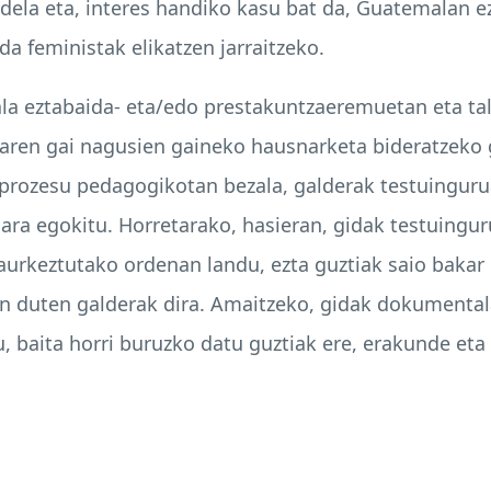
dela eta, interes handiko kasu bat da, Guatemalan ez
da feministak elikatzen jarraitzeko.
 eztabaida- eta/edo prestakuntzaeremuetan eta tal
laren gai nagusien gaineko hausnarketa bideratzeko
 prozesu pedagogikotan bezala, galderak testuinguruan
ra egokitu. Horretarako, hasieran, gidak testuingur
aurkeztutako ordenan landu, ezta guztiak saio bakar 
 duten galderak dira. Amaitzeko, gidak dokumental
tu, baita horri buruzko datu guztiak ere, erakunde et