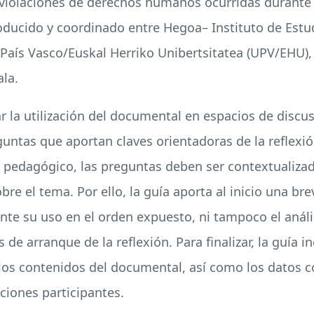
as violaciones de derechos humanos ocurridas durante
oducido y coordinado entre Hegoa– Instituto de Estu
 País Vasco/Euskal Herriko Unibertsitatea (
UPV
/
EHU
)
la.
itar la utilización del documental en espacios de disc
guntas que aportan claves orientadoras de la reflexi
edagógico, las preguntas deben ser contextualizada
re el tema. Por ello, la guía aporta al inicio una br
e su uso en el orden expuesto, ni tampoco el anális
 arranque de la reflexión. Para finalizar, la guía i
os contenidos del documental, así como los datos c
ciones participantes.