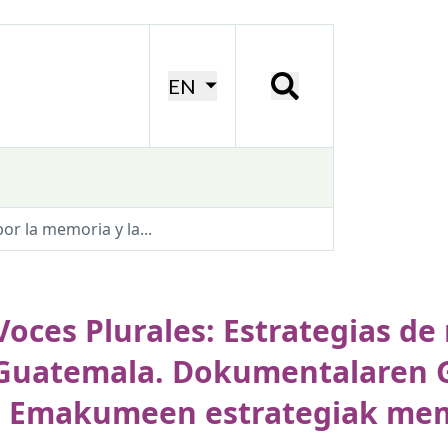
EN
or la memoria y la...
Voces Plurales: Estrategias de
en Guatemala. Dokumentalaren 
: Emakumeen estrategiak mem