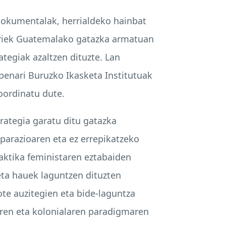
okumentalak, herrialdeko hainbat
 Horiek Guatemalako gatazka armatuan
ategiak azaltzen dituzte. Lan
enari Buruzko Ikasketa Institutuak
oordinatu dute.
ategia garatu ditu gatazka
parazioaren eta ez errepikatzeko
ktika feministaren eztabaiden
 eta hauek laguntzen dituzten
ote auzitegien eta bide-laguntza
alaren eta kolonialaren paradigmaren