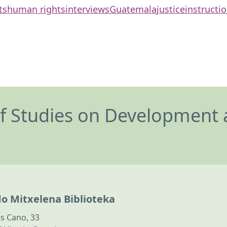
ts
human rights
interviews
Guatemala
justice
instructi
of Studies on Development 
do Mitxelena Biblioteka
s Cano, 33