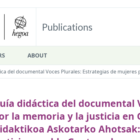
Publications
RS
ABOUT
ica del documental Voces Plurales: Estrategias de mujeres p
uía didáctica del documental 
or la memoria y la justicia 
idaktikoa Askotarko Ahotsak