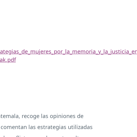
rategias_de_mujeres_por_la_memoria_y_la_justicia_e
ak.pdf
atemala, recoge las opiniones de
 comentan las estrategias utilizadas