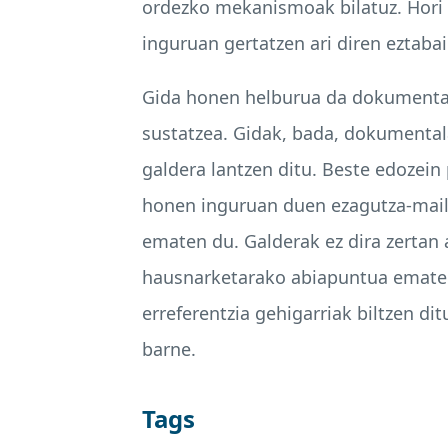
ordezko mekanismoak bilatuz. Hori 
inguruan gertatzen ari diren eztabai
Gida honen helburua da dokumentala
sustatzea. Gidak, bada, dokumenta
galdera lantzen ditu. Beste edozein
honen inguruan duen ezagutza-maila
ematen du. Galderak ez dira zertan 
hausnarketarako abiapuntua ematen
erreferentzia gehigarriak biltzen di
barne.
Tags