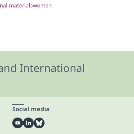
onal materials
woman
and International
Social media