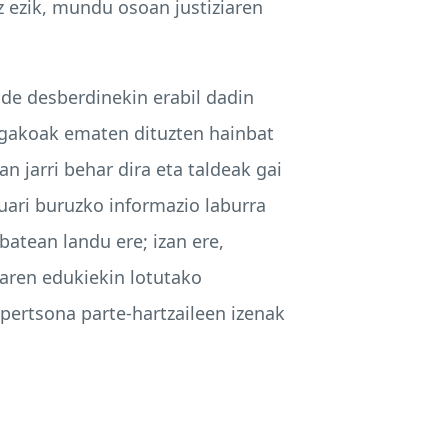
 ezik, mundu osoan justiziaren
de desberdinekin erabil dadin
 gakoak ematen dituzten hainbat
 jarri behar dira eta taldeak gai
uari buruzko informazio laburra
batean landu ere; izan ere,
aren edukiekin lotutako
a pertsona parte-hartzaileen izenak