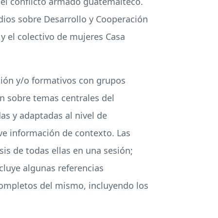
 el conflicto armado guatemalteco.
dios sobre Desarrollo y Cooperación
, y el colectivo de mujeres Casa
usión y/o formativos con grupos
ón sobre temas centrales del
s y adaptadas al nivel de
eve información de contexto. Las
is de todas ellas en una sesión;
ncluye algunas referencias
ompletos del mismo, incluyendo los