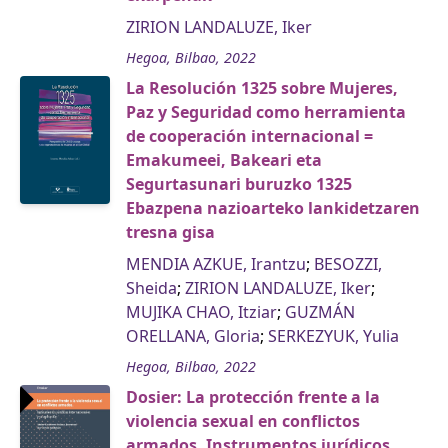
ZIRION LANDALUZE, Iker
Hegoa, Bilbao, 2022
La Resolución 1325 sobre Mujeres,
Paz y Seguridad como herramienta
de cooperación internacional =
Emakumeei, Bakeari eta
Segurtasunari buruzko 1325
Ebazpena nazioarteko lankidetzaren
tresna gisa
MENDIA AZKUE, Irantzu
;
BESOZZI,
Sheida
;
ZIRION LANDALUZE, Iker
;
MUJIKA CHAO, Itziar
;
GUZMÁN
ORELLANA, Gloria
;
SERKEZYUK, Yulia
Hegoa, Bilbao, 2022
Dosier: La protección frente a la
violencia sexual en conflictos
armados. Instrumentos jurídicos