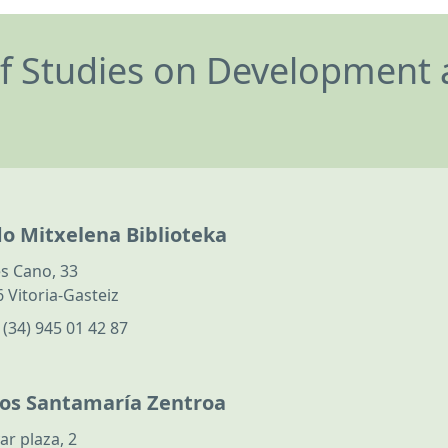
of Studies on Development 
do Mitxelena Biblioteka
s Cano, 33
 Vitoria-Gasteiz
:
(34) 945 01 42 87
los Santamaría Zentroa
ar plaza, 2