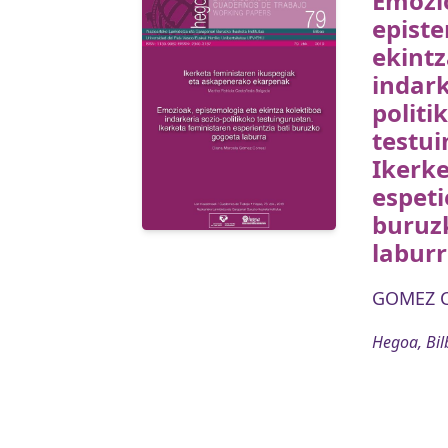
Emozi
episte
ekintz
indark
politi
testu
Ikerke
espeti
buruz
labur
GOMEZ C
Hegoa, Bil