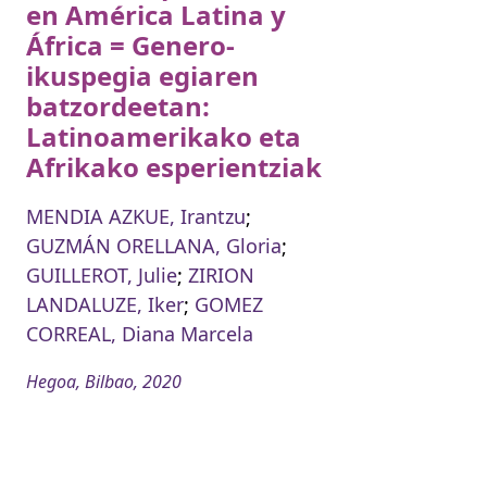
en América Latina y
África = Genero-
ikuspegia egiaren
batzordeetan:
Latinoamerikako eta
Afrikako esperientziak
MENDIA AZKUE, Irantzu
;
GUZMÁN ORELLANA, Gloria
;
GUILLEROT, Julie
;
ZIRION
LANDALUZE, Iker
;
GOMEZ
CORREAL, Diana Marcela
Hegoa, Bilbao, 2020