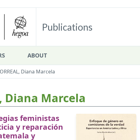
Publications
RS
ABOUT
RREAL, Diana Marcela
 Diana Marcela
egias feministas
ticia y reparación
atemala y