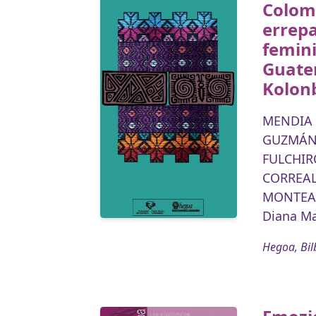
Colomb
errepa
femin
Guate
Kolon
MENDIA 
GUZMÁN 
FULCHIR
CORREAL,
MONTEA
Diana Ma
Hegoa, Bil