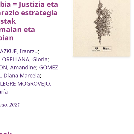
ia = Justizia eta
razio estrategia
istak
malan eta
bian
AZKUE, Irantzu
;
ORELLANA, Gloria
;
ON, Amandine
;
GOMEZ
 Diana Marcela
;
LEGRE MOGROVEJO,
ría
bao, 2021