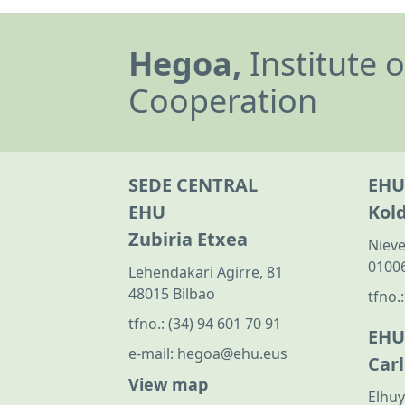
Hegoa,
Institute 
Cooperation
SEDE CENTRAL
EHU
EHU
Kol
Zubiria Etxea
Nieve
01006
Lehendakari Agirre, 81
48015 Bilbao
tfno.
tfno.:
(34) 94 601 70 91
EHU
e-mail:
hegoa@ehu.eus
Car
View map
Elhuy