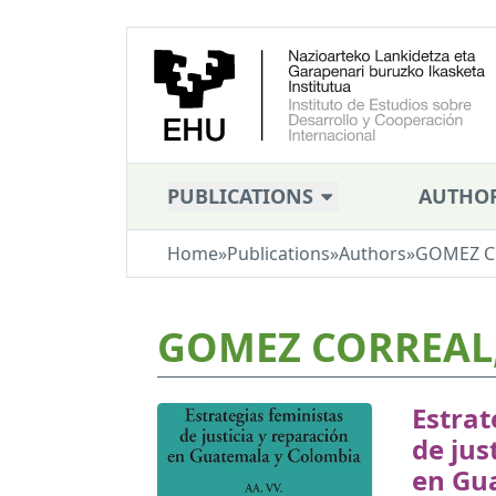
PUBLICATIONS
AUTHO
Home
»
Publications
»
Authors
»
GOMEZ CO
GOMEZ CORREAL,
Estrat
de jus
en Gu