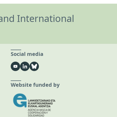
and International
Social media
Website funded by