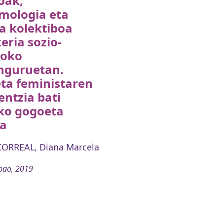
oak,
mologia eta
a kolektiboa
eria sozio-
koko
inguruetan.
ta feministaren
entzia bati
ko gogoeta
ra
ORREAL, Diana Marcela
bao, 2019