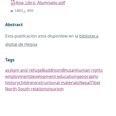
Asia_Libro_Alumnado.pdf
1663
459
Abstract
Esta publicación está disponible en la
biblioteca
digital de Hegoa
Tags
asylum and refuge
Buddhism
Bhutan
human rights
employment
development education
geography
history
children
instructional materials
Nepal
Tibet
North-South relations
tourism