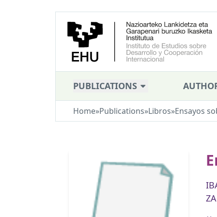
PUBLICATIONS
AUTHO
Home
»
Publications
»
Libros
»
Ensayos so
E
IB
ZA