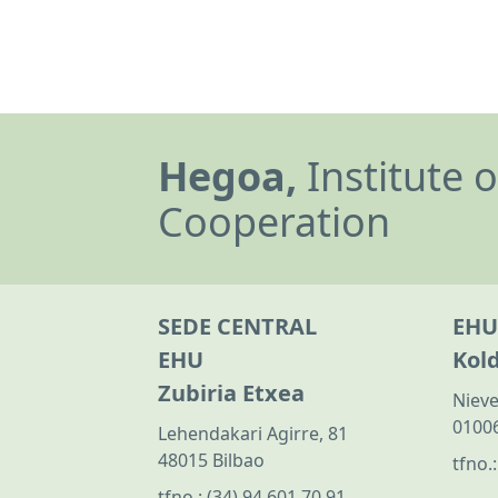
Hegoa,
Institute 
Cooperation
SEDE CENTRAL
EHU
EHU
Kol
Zubiria Etxea
Nieve
01006
Lehendakari Agirre, 81
48015 Bilbao
tfno.
tfno.:
(34) 94 601 70 91