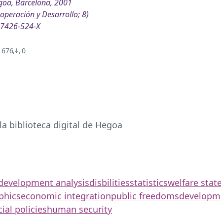
goa, Barcelona, 2001
operación y Desarrollo; 8)
-7426-524-X
676
0
 la
biblioteca digital de Hegoa
development analysis
disbilities
statistics
welfare stat
phics
economic integration
public freedoms
developme
ial policies
human security