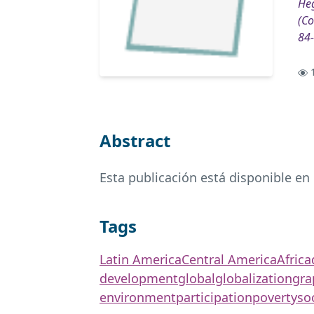
He
(Co
84
1
Abstract
Esta publicación está disponible en
Tags
Latin America
Central America
Africa
development
global
globalization
gra
environment
participation
poverty
soc