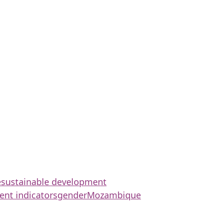
e
sustainable development
nt indicators
gender
Mozambique