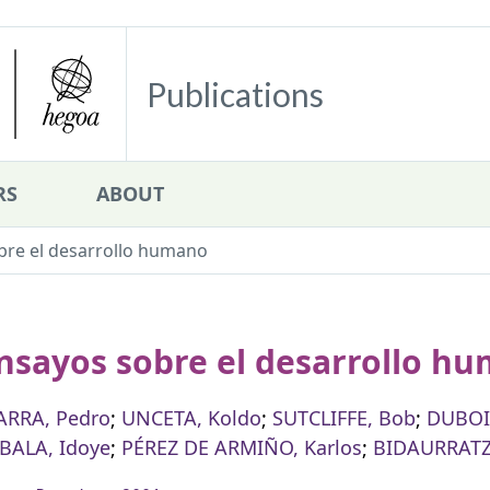
Publications
RS
ABOUT
bre el desarrollo humano
nsayos sobre el desarrollo h
ARRA, Pedro
;
UNCETA, Koldo
;
SUTCLIFFE, Bob
;
DUBOIS
BALA, Idoye
;
PÉREZ DE ARMIÑO, Karlos
;
BIDAURRATZ