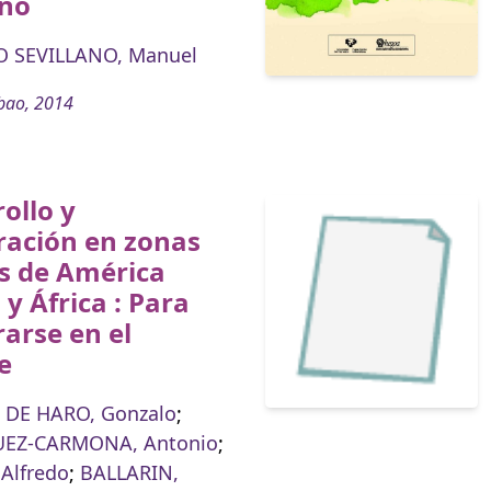
no
 SEVILLANO, Manuel
bao, 2014
ollo y
ración en zonas
s de América
 y África : Para
arse en el
e
 DE HARO, Gonzalo
;
EZ-CARMONA, Antonio
;
Alfredo
;
BALLARIN,