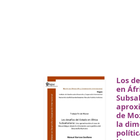
Los de
en Áfr
Subsa
aprox
de Mo
la dim
políti