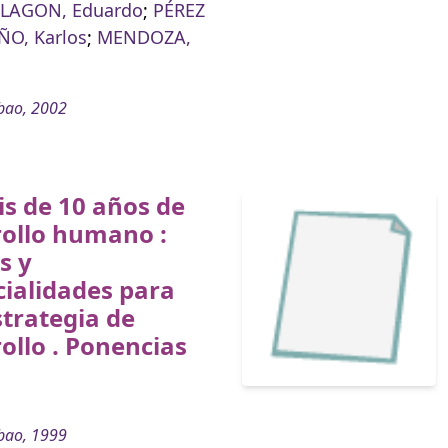
LAGON, Eduardo
;
PÉREZ
ÑO, Karlos
;
MENDOZA,
bao, 2002
is de 10 años de
rollo humano :
s y
ialidades para
trategia de
ollo . Ponencias
bao, 1999