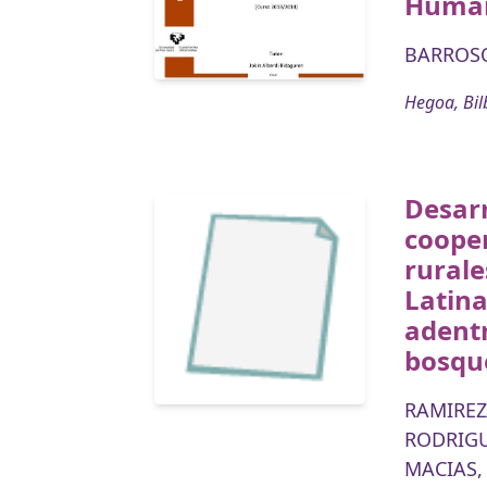
Huma
BARROSO
Hegoa, Bil
Desarr
coope
rurale
Latina
adentr
bosqu
RAMIREZ
RODRIGU
MACIAS, 