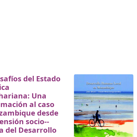
safíos del Estado
ica
hariana: Una
imación al caso
zambique desde
ensión socio-­
ca del Desarrollo