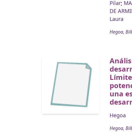
Pilar
;
MA
DE ARMI
Laura
Hegoa, Bil
Anális
desar
Límite
potenc
una es
desarr
Hegoa
Hegoa, Bil