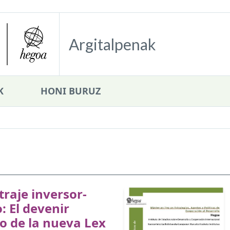
Argitalpenak
K
HONI BURUZ
itraje inversor-
: El devenir
co de la nueva Lex