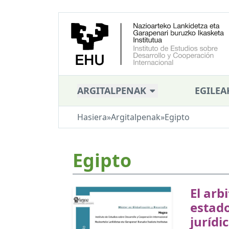
ARGITALPENAK
EGILEA
Hasiera
»
Argitalpenak
»
Egipto
Egipto
El arb
estado
jurídi