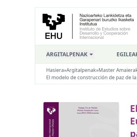
ARGITALPENAK
EGILEA
Hasiera
»
Argitalpenak
»
Master Amaiera
El modelo de construcción de paz de la
E
E
p