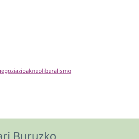
negoziazioak
neoliberalismo
ari Buruzko