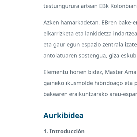
testuingurura artean EBk Kolonbian
Azken hamarkadetan, EBren bake-era
elkarrizketa eta lankidetza indartz
eta gaur egun espazio zentrala izate
antolatuaren sostengua, giza eskub
Elementu horien bidez, Master Ama
gaineko ikusmolde hibridoago eta po
bakearen eraikuntzarako arau-espar
Aurkibidea
1. Introducción