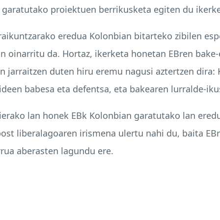
 garatutako proiektuen berrikusketa egiten du ikerke
ikuntzarako eredua Kolonbian bitarteko zibilen espe
ean oinarritu da. Hortaz, ikerketa honetan EBren bake
n jarraitzen duten hiru eremu nagusi aztertzen dira: 
ideen babesa eta defentsa, eta bakearen lurralde-ik
ierako lan honek EBk Kolonbian garatutako lan ere
st liberalagoaren irismena ulertu nahi du, baita EB
rua aberasten lagundu ere.