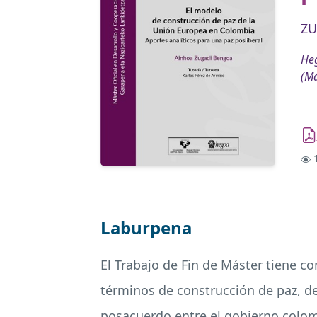
ZU
Heg
(Má
1
Laburpena
El Trabajo de Fin de Máster tiene c
términos de construcción de paz, des
posacuerdo entre el gobierno colom