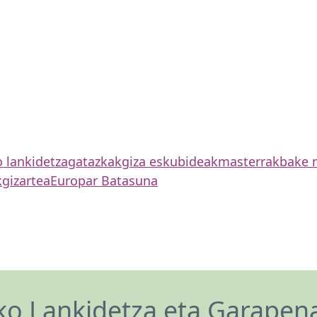
o lankidetza
gatazkak
giza eskubideak
masterrak
bake 
k
gizartea
Europar Batasuna
o Lankidetza eta Garapen