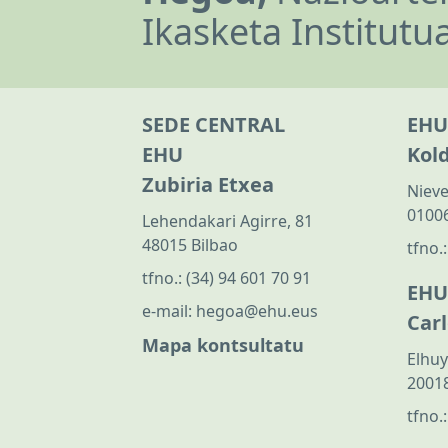
Ikasketa Institutu
SEDE CENTRAL
EHU
EHU
Kol
Zubiria Etxea
Nieve
01006
Lehendakari Agirre, 81
48015 Bilbao
tfno.
tfno.:
(34) 94 601 70 91
EHU
e-mail:
hegoa@ehu.eus
Car
Mapa kontsultatu
Elhuy
20018
tfno.