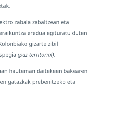
tak.
ktro zabala zabaltzean eta
-eraikuntza eredua egituratu duten
Kolonbiako gizarte zibil
uspegia
(paz territorial)
.
duan hauteman daitekeen bakearen
ren gatazkak prebenitzeko eta