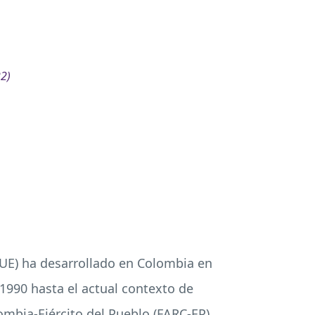
22)
(UE) ha desarrollado en Colombia en
 1990 hasta el actual contexto de
mbia-Ejército del Pueblo (
FARC
-EP).