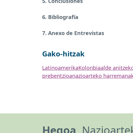
5. Conclusiones
6. Bibliografía
7. Anexo de Entrevistas
Gako-hitzak
Latinoamerika
Kolonbia
alde anitzek
prebentzioa
nazioarteko harremana
Hegoa,
Nazioartek