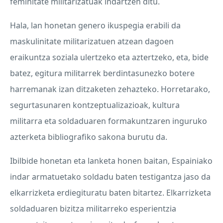
feminitate militarizatuak indartzen ditu.
Hala, lan honetan genero ikuspegia erabili da
maskulinitate militarizatuen atzean dagoen
eraikuntza soziala ulertzeko eta aztertzeko, eta, bide
batez, egitura militarrek berdintasunezko botere
harremanak izan ditzaketen zehazteko. Horretarako,
segurtasunaren kontzeptualizazioak, kultura
militarra eta soldaduaren formakuntzaren inguruko
azterketa bibliografiko sakona burutu da.
Ibilbide honetan eta lanketa honen baitan, Espainiako
indar armatuetako soldadu baten testigantza jaso da
elkarrizketa erdiegituratu baten bitartez. Elkarrizketa
soldaduaren bizitza militarreko esperientzia