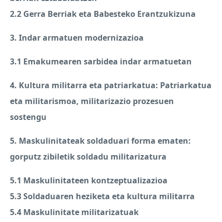
2.2 Gerra Berriak eta Babesteko Erantzukizuna
3. Indar armatuen modernizazioa
3.1 Emakumearen sarbidea indar armatuetan
4. Kultura militarra eta patriarkatua: Patriarkatua
eta militarismoa, militarizazio prozesuen
sostengu
5. Maskulinitateak soldaduari forma ematen:
gorputz zibiletik soldadu militarizatura
5.1 Maskulinitateen kontzeptualizazioa
5.3 Soldaduaren heziketa eta kultura militarra
5.4 Maskulinitate militarizatuak