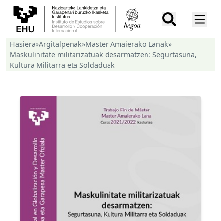
Hasiera
»
Argitalpenak
»
Master Amaierako Lanak
»
Maskulinitate militarizatuak desarmatzen: Segurtasuna,
Kultura Militarra eta Soldaduak