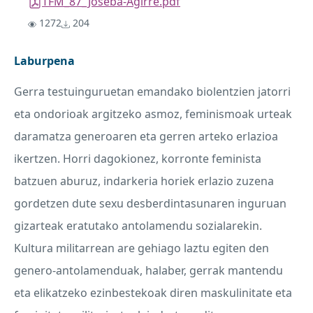
TFM_87_Joseba-Agirre.pdf
1272
204
Laburpena
Gerra testuinguruetan emandako biolentzien jatorri
eta ondorioak argitzeko asmoz, feminismoak urteak
daramatza generoaren eta gerren arteko erlazioa
ikertzen. Horri dagokionez, korronte feminista
batzuen aburuz, indarkeria horiek erlazio zuzena
gordetzen dute sexu desberdintasunaren inguruan
gizarteak eratutako antolamendu sozialarekin.
Kultura militarrean are gehiago laztu egiten den
genero-antolamenduak, halaber, gerrak mantendu
eta elikatzeko ezinbestekoak diren maskulinitate eta