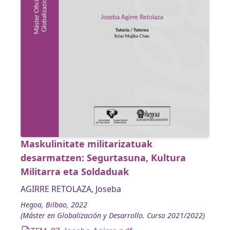
Maskulinitate militarizatuak
desarmatzen: Segurtasuna, Kultura
Militarra eta Soldaduak
AGIRRE RETOLAZA, Joseba
Hegoa, Bilbao, 2022
(Máster en Globalización y Desarrollo. Curso 2021/2022)