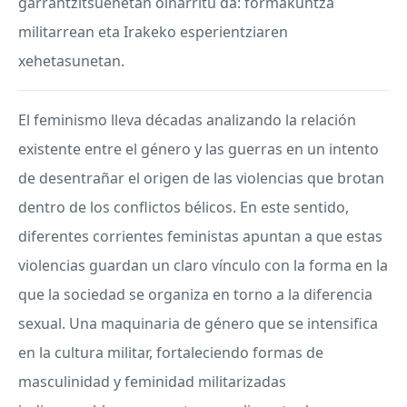
garrantzitsuenetan oinarritu da: formakuntza
militarrean eta Irakeko esperientziaren
xehetasunetan.
El feminismo lleva décadas analizando la relación
existente entre el género y las guerras en un intento
de desentrañar el origen de las violencias que brotan
dentro de los conflictos bélicos. En este sentido,
diferentes corrientes feministas apuntan a que estas
violencias guardan un claro vínculo con la forma en la
que la sociedad se organiza en torno a la diferencia
sexual. Una maquinaria de género que se intensifica
en la cultura militar, fortaleciendo formas de
masculinidad y feminidad militarizadas