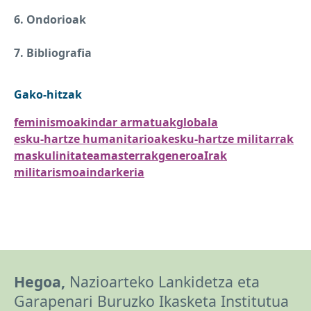
6. Ondorioak
7. Bibliografia
Gako-hitzak
feminismoak
indar armatuak
globala
esku-hartze humanitarioak
esku-hartze militarrak
maskulinitatea
masterrak
generoa
Irak
militarismoa
indarkeria
Hegoa,
Nazioarteko Lankidetza eta
Garapenari Buruzko Ikasketa Institutua