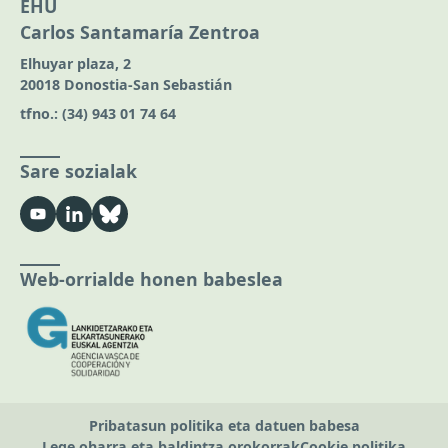
EHU
Carlos Santamaría Zentroa
Elhuyar plaza, 2
20018 Donostia-San Sebastián
tfno.:
(34) 943 01 74 64
Sare sozialak
Web-orrialde honen babeslea
Pribatasun politika eta datuen babesa
Lege oharra eta baldintza orokorrak
Cookie politika