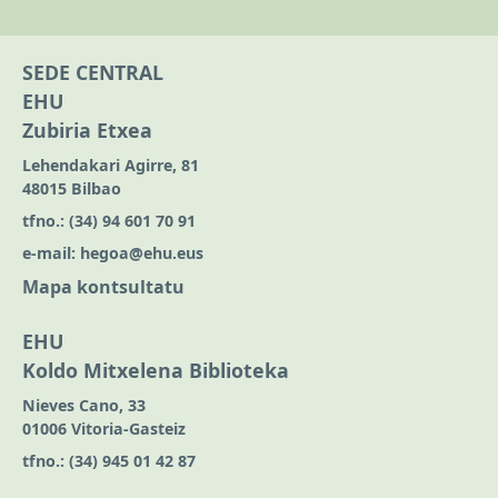
SEDE CENTRAL
EHU
Zubiria Etxea
Lehendakari Agirre, 81
48015 Bilbao
tfno.:
(34) 94 601 70 91
e-mail:
hegoa@ehu.eus
Mapa kontsultatu
EHU
Koldo Mitxelena Biblioteka
Nieves Cano, 33
01006 Vitoria-Gasteiz
tfno.:
(34) 945 01 42 87