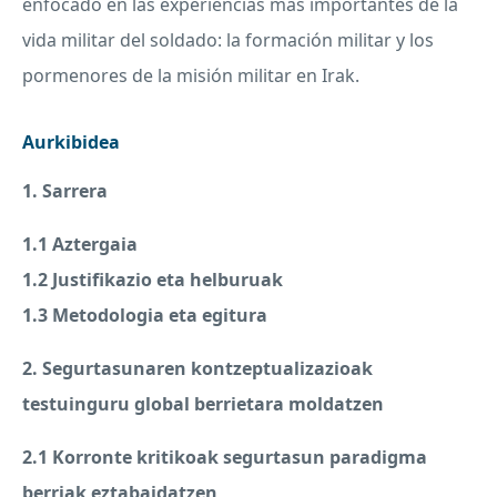
enfocado en las experiencias más importantes de la
vida militar del soldado: la formación militar y los
pormenores de la misión militar en Irak.
Aurkibidea
1. Sarrera
1.1 Aztergaia
1.2 Justifikazio eta helburuak
1.3 Metodologia eta egitura
2. Segurtasunaren kontzeptualizazioak
testuinguru global berrietara moldatzen
2.1 Korronte kritikoak segurtasun paradigma
berriak eztabaidatzen