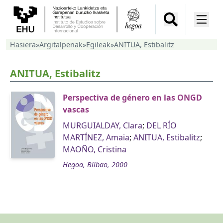
Hasiera
»
Argitalpenak
»
Egileak
»
ANITUA, Estibalitz
ANITUA, Estibalitz
Perspectiva de género en las ONGD
vascas
MURGUIALDAY, Clara
;
DEL RÍO
MARTÍNEZ, Amaia
;
ANITUA, Estibalitz
;
MAOÑO, Cristina
Hegoa, Bilbao, 2000