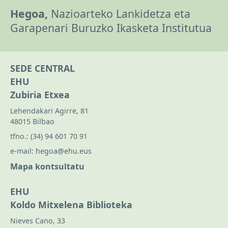
Hegoa,
Nazioarteko Lankidetza eta
Garapenari Buruzko Ikasketa Institutua
SEDE CENTRAL
EHU
Zubiria Etxea
Lehendakari Agirre, 81
48015 Bilbao
tfno.:
(34) 94 601 70 91
e-mail:
hegoa@ehu.eus
Mapa kontsultatu
EHU
Koldo Mitxelena Biblioteka
Nieves Cano, 33