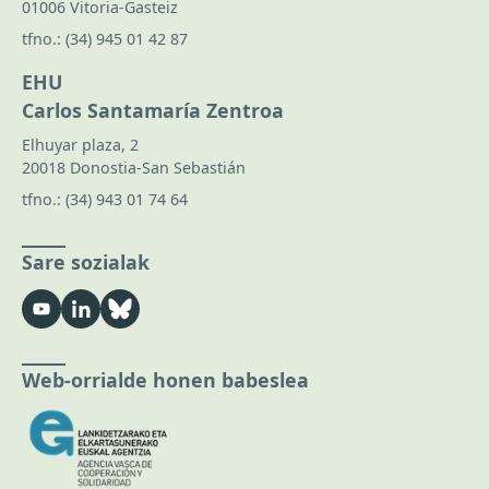
01006 Vitoria-Gasteiz
tfno.:
(34) 945 01 42 87
EHU
Carlos Santamaría Zentroa
Elhuyar plaza, 2
20018 Donostia-San Sebastián
tfno.:
(34) 943 01 74 64
Sare sozialak
Web-orrialde honen babeslea