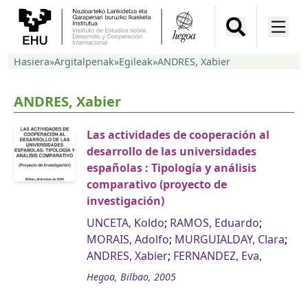
Hasiera
»
Argitalpenak
»
Egileak
»
ANDRES, Xabier
ANDRES, Xabier
Las actividades de cooperación al
desarrollo de las universidades
españolas : Tipología y análisis
comparativo (proyecto de
investigación)
UNCETA, Koldo
;
RAMOS, Eduardo
;
MORAIS, Adolfo
;
MURGUIALDAY, Clara
;
ANDRES, Xabier
;
FERNANDEZ, Eva,
Hegoa, Bilbao, 2005