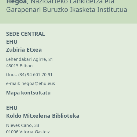
Hegoa,
Nazioarteko Lankidetza eta
Garapenari Buruzko Ikasketa Institutua
SEDE CENTRAL
EHU
Zubiria Etxea
Lehendakari Agirre, 81
48015 Bilbao
tfno.:
(34) 94 601 70 91
e-mail:
hegoa@ehu.eus
Mapa kontsultatu
EHU
Koldo Mitxelena Biblioteka
Nieves Cano, 33
01006 Vitoria-Gasteiz