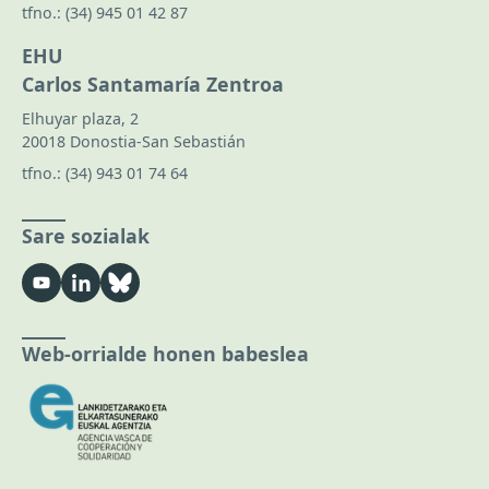
tfno.:
(34) 945 01 42 87
EHU
Carlos Santamaría Zentroa
Elhuyar plaza, 2
20018 Donostia-San Sebastián
tfno.:
(34) 943 01 74 64
Sare sozialak
Web-orrialde honen babeslea