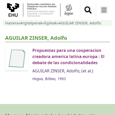
Hasiera
»
Argitalpenak
»
Egileak
»
AGUILAR ZINSER, Adolfo
AGUILAR ZINSER, Adolfo
Propuestas para una cooperacion
creadora america latina-europa : El
debate de las condicionalidades
AGUILAR ZINSER, Adolfo
;
(et al.)
Hegoa, Bilbao, 1993