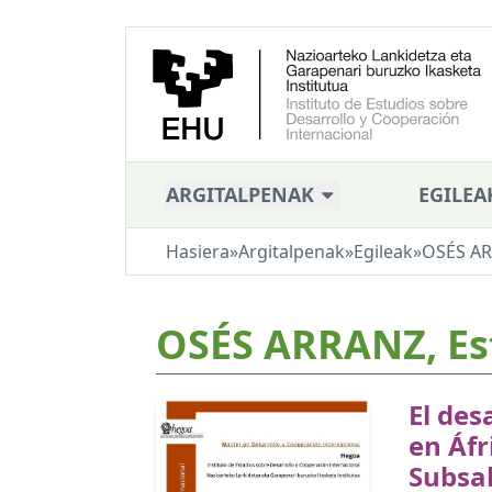
ARGITALPENAK
EGILEA
Hasiera
»
Argitalpenak
»
Egileak
»
OSÉS ARR
OSÉS ARRANZ, Est
El des
en Áfr
Subsa