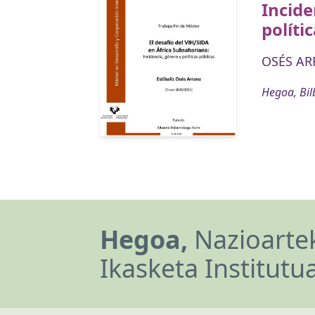
Incide
políti
OSÉS ARR
Hegoa, Bil
Hegoa,
Nazioartek
Ikasketa Institutu