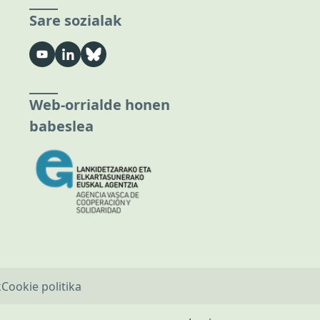
Sare sozialak
Web-orrialde honen
babeslea
k
Cookie politika