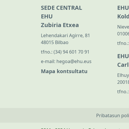
SEDE CENTRAL
EHU
EHU
Kol
Zubiria Etxea
Nieve
01006
Lehendakari Agirre, 81
48015 Bilbao
tfno.
tfno.:
(34) 94 601 70 91
EHU
e-mail:
hegoa@ehu.eus
Car
Mapa kontsultatu
Elhuy
20018
tfno.
Pribatasun pol