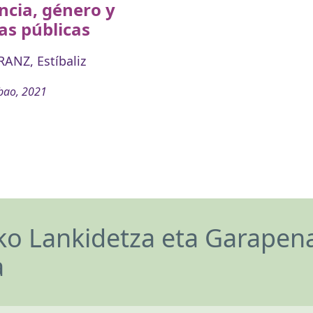
ncia, género y
cas públicas
ANZ, Estíbaliz
bao, 2021
o Lankidetza eta Garapen
a