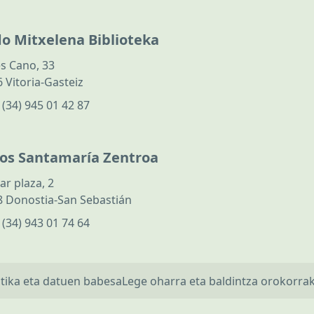
do Mitxelena Biblioteka
s Cano, 33
 Vitoria-Gasteiz
:
(34) 945 01 42 87
los Santamaría Zentroa
ar plaza, 2
 Donostia-San Sebastián
:
(34) 943 01 74 64
itika eta datuen babesa
Lege oharra eta baldintza orokorra