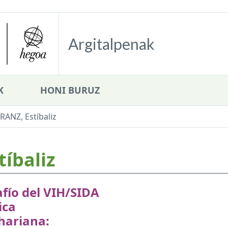
Argitalpenak
K
HONI BURUZ
ANZ, Estíbaliz
íbaliz
afío del VIH/SIDA
ica
hariana: