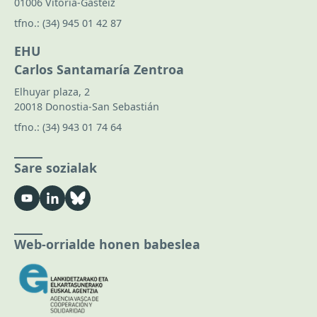
01006 Vitoria-Gasteiz
tfno.:
(34) 945 01 42 87
EHU
Carlos Santamaría Zentroa
Elhuyar plaza, 2
20018 Donostia-San Sebastián
tfno.:
(34) 943 01 74 64
Sare sozialak
Web-orrialde honen babeslea