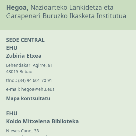
Hegoa,
Nazioarteko Lankidetza eta
Garapenari Buruzko Ikasketa Institutua
SEDE CENTRAL
EHU
Zubiria Etxea
Lehendakari Agirre, 81
48015 Bilbao
tfno.:
(34) 94 601 70 91
e-mail:
hegoa@ehu.eus
Mapa kontsultatu
EHU
Koldo Mitxelena Biblioteka
Nieves Cano, 33