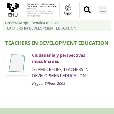
Hasiera
»
Argitalpenak
»
Egileak
»
TEACHERS IN DEVELOPMENT EDUCATION
TEACHERS IN DEVELOPMENT EDUCATION
Ciudadanía y perspectivas
musulmanas
ISLAMIC RELIEF
;
TEACHERS IN
DEVELOPMENT EDUCATION
Hegoa, Bilbao, 2005