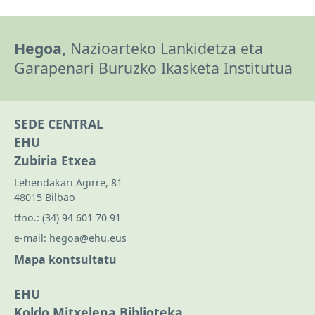
Hegoa,
Nazioarteko Lankidetza eta
Garapenari Buruzko Ikasketa Institutua
SEDE CENTRAL
EHU
Zubiria Etxea
Lehendakari Agirre, 81
48015 Bilbao
tfno.:
(34) 94 601 70 91
e-mail:
hegoa@ehu.eus
Mapa kontsultatu
EHU
Koldo Mitxelena Biblioteka