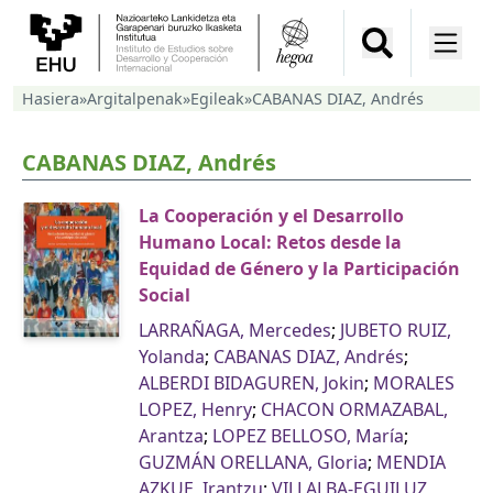
Hasiera
»
Argitalpenak
»
Egileak
»
CABANAS DIAZ, Andrés
CABANAS DIAZ, Andrés
La Cooperación y el Desarrollo
Humano Local: Retos desde la
Equidad de Género y la Participación
Social
LARRAÑAGA, Mercedes
;
JUBETO RUIZ,
Yolanda
;
CABANAS DIAZ, Andrés
;
ALBERDI BIDAGUREN, Jokin
;
MORALES
LOPEZ, Henry
;
CHACON ORMAZABAL,
Arantza
;
LOPEZ BELLOSO, María
;
GUZMÁN ORELLANA, Gloria
;
MENDIA
AZKUE, Irantzu
;
VILLALBA-EGUILUZ,